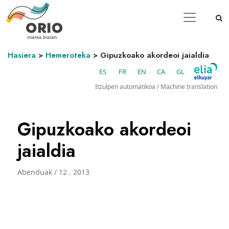
Hasiera
>
Hemeroteka
>
Gipuzkoako akordeoi jaialdia
ES
FR
EN
CA
GL
Itzulpen automatikoa / Machine translation
Gipuzkoako akordeoi
jaialdia
Abenduak / 12 . 2013