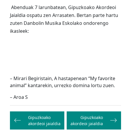
Abenduak 7 larunbatean, Gipuzkoako
Akordeoi
Jaialdia ospatu zen Arrasaten. Bertan parte hartu
zuten Danbolin Musika Eskolako ondorengo
ikasleek:
– Mirari Begiristain, A hastapenean “My favorite
animal” kantarekin, urrezko domina lortu zuen.
– Aroa S
Bidalketetan
zehar
Gipuzkoako
Gipuzkoako
akordeoi jaialdia
akordeoi jaialdia
nabigatu