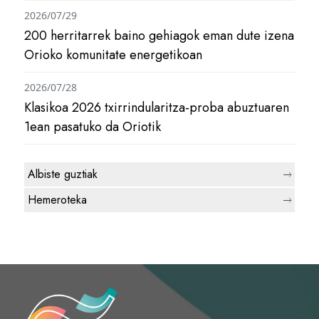
2026/07/29
200 herritarrek baino gehiagok eman dute izena
Orioko komunitate energetikoan
2026/07/28
Klasikoa 2026 txirrindularitza-proba abuztuaren
1ean pasatuko da Oriotik
Albiste guztiak
Hemeroteka