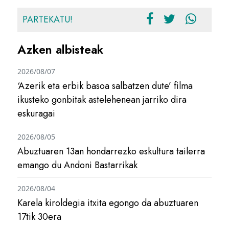
PARTEKATU!
Azken albisteak
2026/08/07
‘Azerik eta erbik basoa salbatzen dute’ filma
ikusteko gonbitak astelehenean jarriko dira
eskuragai
2026/08/05
Abuztuaren 13an hondarrezko eskultura tailerra
emango du Andoni Bastarrikak
2026/08/04
Karela kiroldegia itxita egongo da abuztuaren
17tik 30era