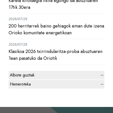
Karela kiroldegia itxita egongo da abuztuaren
17tik 30era
2026/07/29
200 herritarrek baino gehiagok eman dute izena
Orioko komunitate energetikoan
2026/07/28
Klasikoa 2026 txirrindularitza-proba abuztuaren
1ean pasatuko da Oriotik
Albiste guztiak
Hemeroteka