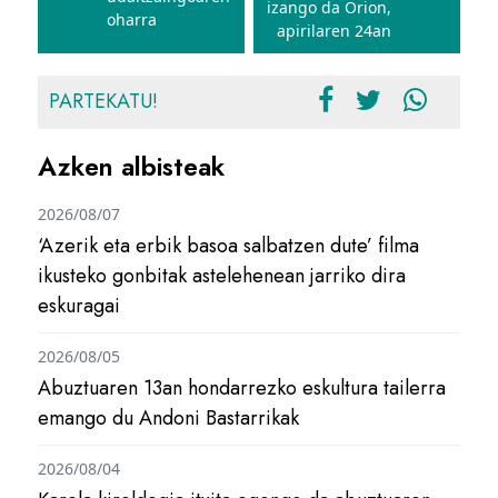
izango da Orion,
oharra
apirilaren 24an
PARTEKATU!
Azken albisteak
2026/08/07
‘Azerik eta erbik basoa salbatzen dute’ filma
ikusteko gonbitak astelehenean jarriko dira
eskuragai
2026/08/05
Abuztuaren 13an hondarrezko eskultura tailerra
emango du Andoni Bastarrikak
2026/08/04