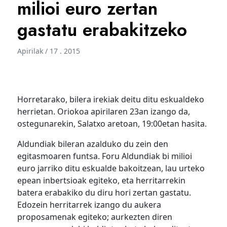
milioi euro zertan
gastatu erabakitzeko
Apirilak / 17 . 2015
Horretarako, bilera irekiak deitu ditu eskualdeko
herrietan. Oriokoa apirilaren 23an izango da,
ostegunarekin, Salatxo aretoan, 19:00etan hasita.
Aldundiak bileran azalduko du zein den
egitasmoaren funtsa. Foru Aldundiak bi milioi
euro jarriko ditu eskualde bakoitzean, lau urteko
epean inbertsioak egiteko, eta herritarrekin
batera erabakiko du diru hori zertan gastatu.
Edozein herritarrek izango du aukera
proposamenak egiteko; aurkezten diren