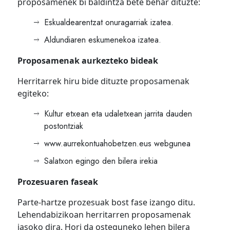
proposamenek bi baldintza bete behar dituzte:
Eskualdearentzat onuragarriak izatea.
Aldundiaren eskumenekoa izatea.
Proposamenak aurkezteko bideak
Herritarrek hiru bide dituzte proposamenak
egiteko:
Kultur etxean eta udaletxean jarrita dauden
postontziak
www.aurrekontuahobetzen.eus webgunea
Salatxon egingo den bilera irekia
Prozesuaren faseak
Parte-hartze prozesuak bost fase izango ditu.
Lehendabizikoan herritarren proposamenak
jasoko dira. Hori da osteguneko lehen bilera