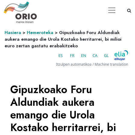
Hasiera
>
Hemeroteka
>
Gipuzkoako Foru Aldundiak
aukera emango die Urola Kostako herritarrei, bi milioi
euro zertan gastatu erabakitzeko
ES
FR
EN
CA
GL
Itzulpen automatikoa / Machine translation
Gipuzkoako Foru
Aldundiak aukera
emango die Urola
Kostako herritarrei, bi