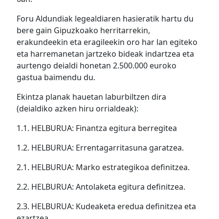
Foru Aldundiak legealdiaren hasieratik hartu du
bere gain Gipuzkoako herritarrekin,
erakundeekin eta eragileekin oro har lan egiteko
eta harremanetan jartzeko bideak indartzea eta
aurtengo deialdi honetan 2.500.000 euroko
gastua baimendu du.
Ekintza planak hauetan laburbiltzen dira
(deialdiko azken hiru orrialdeak):
1.1. HELBURUA: Finantza egitura berregitea
1.2. HELBURUA: Errentagarritasuna garatzea.
2.1. HELBURUA: Marko estrategikoa definitzea.
2.2. HELBURUA: Antolaketa egitura definitzea.
2.3. HELBURUA: Kudeaketa eredua definitzea eta
ezartzea.