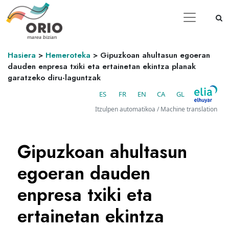
Hasiera
>
Hemeroteka
>
Gipuzkoan ahultasun egoeran
dauden enpresa txiki eta ertainetan ekintza planak
garatzeko diru-laguntzak
ES
FR
EN
CA
GL
Itzulpen automatikoa / Machine translation
Gipuzkoan ahultasun
egoeran dauden
enpresa txiki eta
ertainetan ekintza