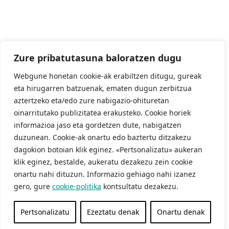
Zure pribatutasuna baloratzen dugu
Webgune honetan cookie-ak erabiltzen ditugu, gureak
eta hirugarren batzuenak, ematen dugun zerbitzua
aztertzeko eta/edo zure nabigazio-ohituretan
oinarritutako publizitatea erakusteko. Cookie horiek
informazioa jaso eta gordetzen dute, nabigatzen
duzunean. Cookie-ak onartu edo baztertu ditzakezu
dagokion botoian klik eginez. «Pertsonalizatu» aukeran
klik eginez, bestalde, aukeratu dezakezu zein cookie
onartu nahi dituzun. Informazio gehiago nahi izanez
gero, gure
cookie-politika
kontsultatu dezakezu.
Pertsonalizatu
Ezeztatu denak
Onartu denak