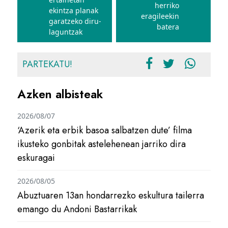
herriko
ekintza planak
eragileekin
garatzeko diru-
batera
laguntzak
PARTEKATU!
Azken albisteak
2026/08/07
‘Azerik eta erbik basoa salbatzen dute’ filma
ikusteko gonbitak astelehenean jarriko dira
eskuragai
2026/08/05
Abuztuaren 13an hondarrezko eskultura tailerra
emango du Andoni Bastarrikak