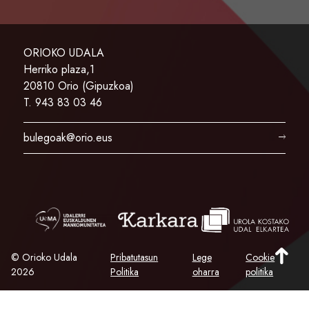
ORIOKO UDALA
Herriko plaza,1
20810 Orio (Gipuzkoa)
T. 943 83 03 46
bulegoak@orio.eus
© Orioko Udala
Pribatutasun
Lege
Cookie
2026
Politika
oharra
politika