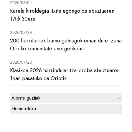
2026/08/04
Karela kiroldegia itxita egongo da abuztuaren
17tik 30era
2026/07/29
200 herritarrek baino gehiagok eman dute izena
Orioko komunitate energetikoan
2026/07/28
Klasikoa 2026 txirrindularitza-proba abuztuaren
1ean pasatuko da Oriotik
Albiste guztiak
Hemeroteka