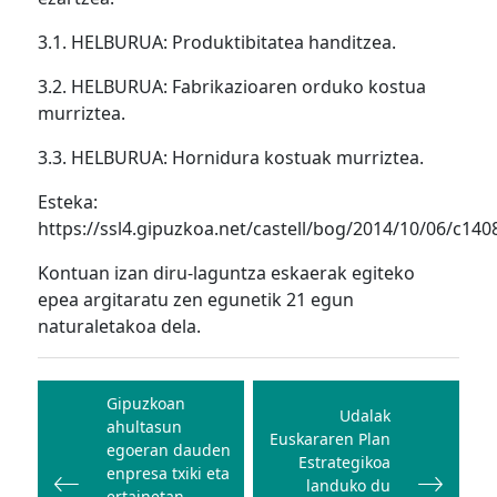
3.1. HELBURUA: Produktibitatea handitzea.
3.2. HELBURUA: Fabrikazioaren orduko kostua
murriztea.
3.3. HELBURUA: Hornidura kostuak murriztea.
Esteka:
https://ssl4.gipuzkoa.net/castell/bog/2014/10/06/c140
Kontuan izan diru-laguntza eskaerak egiteko
epea argitaratu zen egunetik 21 egun
naturaletakoa dela.
Bidalketetan
zehar
Gipuzkoan
Udalak
ahultasun
nabigatu
Euskararen Plan
egoeran dauden
Estrategikoa
enpresa txiki eta
landuko du
ertainetan