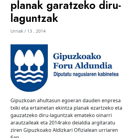
planak garatzeko diru-
laguntzak
Urriak / 13 . 2014
Gipuzkoan ahultasun egoeran dauden enpresa
txiki eta ertainetan ekintza planak ezartzeko eta
gauzatzeko diru-laguntzak emateko oinarri
arautzaileak eta 2014rako deialdia argitaratu
ziren Gipuzkoako Aldizkari Ofizialean urriaren
6an.