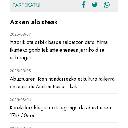
PARTEKATU!
Azken albisteak
2026/08/07
‘Azerik eta erbik basoa salbatzen dute’ filma
ikusteko gonbitak astelehenean jarriko dira
eskuragai
2026/08/05
Abuztuaren 13an hondarrezko eskultura tailerra
emango du Andoni Bastarrikak
2026/08/04
Karela kiroldegia itxita egongo da abuztuaren
17tik 30era