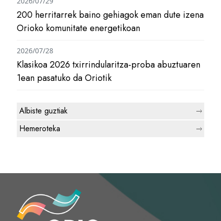
2026/07/29
200 herritarrek baino gehiagok eman dute izena
Orioko komunitate energetikoan
2026/07/28
Klasikoa 2026 txirrindularitza-proba abuztuaren
1ean pasatuko da Oriotik
Albiste guztiak
Hemeroteka