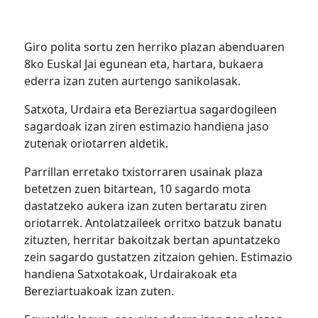
Giro polita sortu zen herriko plazan abenduaren
8ko Euskal Jai egunean eta, hartara, bukaera
ederra izan zuten aurtengo sanikolasak.
Satxota, Urdaira eta Bereziartua sagardogileen
sagardoak izan ziren estimazio handiena jaso
zutenak oriotarren aldetik.
Parrillan erretako txistorraren usainak plaza
betetzen zuen bitartean, 10 sagardo mota
dastatzeko aukera izan zuten bertaratu ziren
oriotarrek. Antolatzaileek orritxo batzuk banatu
zituzten, herritar bakoitzak bertan apuntatzeko
zein sagardo gustatzen zitzaion gehien. Estimazio
handiena Satxotakoak, Urdairakoak eta
Bereziartuakoak izan zuten.