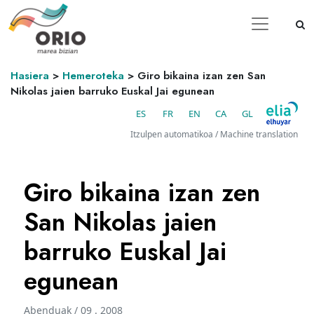
Hasiera
>
Hemeroteka
>
Giro bikaina izan zen San
Nikolas jaien barruko Euskal Jai egunean
ES
FR
EN
CA
GL
Itzulpen automatikoa / Machine translation
Giro bikaina izan zen
San Nikolas jaien
barruko Euskal Jai
egunean
Abenduak / 09 . 2008