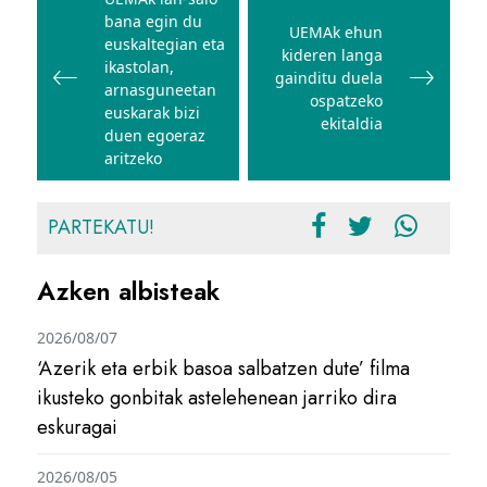
zehar
bana egin du
nabigatu
UEMAk ehun
euskaltegian eta
kideren langa
ikastolan,
gainditu duela
arnasguneetan
ospatzeko
euskarak bizi
ekitaldia
duen egoeraz
aritzeko
PARTEKATU!
Azken albisteak
2026/08/07
‘Azerik eta erbik basoa salbatzen dute’ filma
ikusteko gonbitak astelehenean jarriko dira
eskuragai
2026/08/05