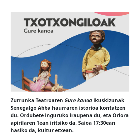
Zurrunka Teatroaren
Gure kanoa
ikuskizunak
Senegalgo Abba haurraren istorioa kontatzen
du. Ordubete inguruko iraupena du, eta Oriora
apirilaren 1ean iritsiko da. Saioa 17:30ean
hasiko da, kultur etxean.