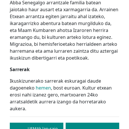
Abba Senegalgo arrantzale familia batean
jaiotako haur ausart eta xarmagarria da. Arrainen
Etxean arrantza egiten jarraitu ahal izateko,
ikaragarrizko abentura batean murgilduko da,
eta Maam Kumbaren ahotsa Izaroren herrira
eramango du, bi kulturen arteko lotura eginez.
Migrazioa, bi hemisferioetako herrialdeen arteko
harremana eta ama lurraren zaintza ditu aztergai
ikuskizun dibertigarri eta poetikoak.
Sarrerak
Ikuskizunerako sarrerak eskuragai daude
dagoeneko
hemen
, bost euroan. Kultur etxean
erosi nahi izanez gero, martxoaren 24ko
arratsaldetik aurrera izango da horretarako
aukera.
Bidalketetan
UEMAk lan-saio