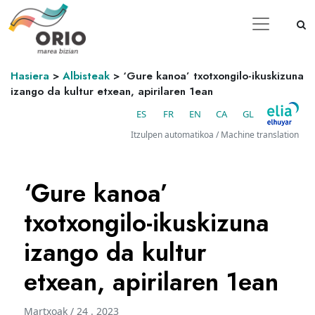
Hasiera
>
Albisteak
>
‘Gure kanoa’ txotxongilo-ikuskizuna
izango da kultur etxean, apirilaren 1ean
ES
FR
EN
CA
GL
Itzulpen automatikoa / Machine translation
‘Gure kanoa’
txotxongilo-ikuskizuna
izango da kultur
etxean, apirilaren 1ean
Martxoak / 24 . 2023