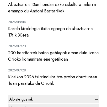
Abuztuaren 13an hondarrezko eskultura tailerra
emango du Andoni Bastarrikak
2026/08/04
Karela kiroldegia itxita egongo da abuztuaren
17tik 30era
2026/07/29
200 herritarrek baino gehiagok eman dute izena
Orioko komunitate energetikoan
2026/07/28
Klasikoa 2026 txirrindularitza-proba abuztuaren
1ean pasatuko da Oriotik
Albiste guztiak