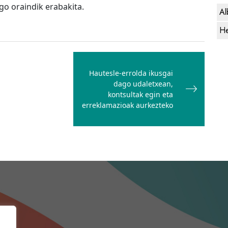
go oraindik erabakita.
Al
He
Hautesle-errolda ikusgai
dago udaletxean,
kontsultak egin eta
erreklamazioak aurkezteko