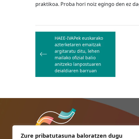
praktikoa. Proba hori noiz egingo den ez da
Bidalketetan
HAEE-IVAPek euskarako
zehar
azterketaren emaitzak
nabigatu
argitaratu ditu, lehen
mailako ofizial balio
anitzeko lanpostuaren
deialdiaren barruan
Zure pribatutasuna baloratzen dugu