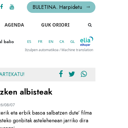
BULETINA. Harpidetu
AGENDA
GUK ORIORI
l balio
ES
FR
EN
CA
GL
Itzulpen automatikoa / Machine translation
ARTEKATU!
zken albisteak
26/08/07
zerik eta erbik basoa salbatzen dute’ filma
usteko gonbitak astelehenean jarriko dira