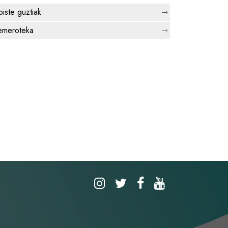
biste guztiak
meroteka