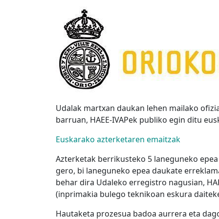
Udalak martxan daukan lehen mailako ofizia
barruan, HAEE-IVAPek publiko egin ditu eus
Euskarako azterketaren emaitzak
Azterketak berrikusteko 5 laneguneko epea d
gero, bi laneguneko epea daukate erreklama
behar dira Udaleko erregistro nagusian, HA
(inprimakia bulego teknikoan eskura daiteke
Hautaketa prozesua badoa aurrera eta dago