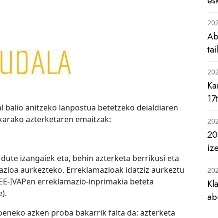
es
20
Ab
ta
20
Ka
17
l balio anitzeko lanpostua betetzeko deialdiaren
karako azterketaren emaitzak:
20
20
iz
ute izangaiek eta, behin azterketa berrikusi eta
zioa aurkezteko. Erreklamazioak idatziz aurkeztu
20
EE-IVAPen erreklamazio-inprimakia beteta
Kl
).
ab
eneko azken proba bakarrik falta da: azterketa