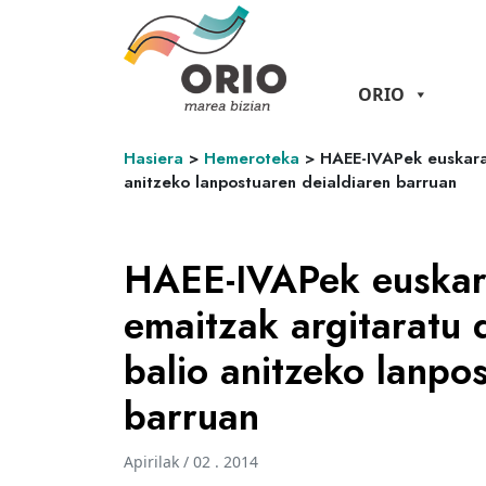
ORIO
Hasiera
>
Hemeroteka
>
HAEE-IVAPek euskarak
anitzeko lanpostuaren deialdiaren barruan
HAEE-IVAPek euskar
emaitzak argitaratu d
balio anitzeko lanpo
barruan
Apirilak / 02 . 2014