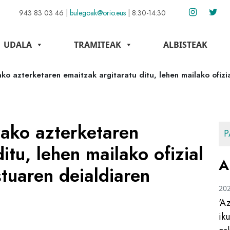
943 83 03 46
|
bulegoak@orio.eus
|
8:30-14:30
UDALA
TRAMITEAK
ALBISTEAK
o azterketaren emaitzak argitaratu ditu, lehen mailako ofizia
ako azterketaren
P
itu, lehen mailako ofizial
A
stuaren deialdiaren
20
‘A
ik