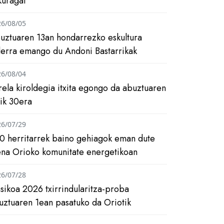
kuragai
26/08/05
uztuaren 13an hondarrezko eskultura
ilerra emango du Andoni Bastarrikak
26/08/04
rela kiroldegia itxita egongo da abuztuaren
tik 30era
26/07/29
0 herritarrek baino gehiagok eman dute
ena Orioko komunitate energetikoan
26/07/28
asikoa 2026 txirrindularitza-proba
uztuaren 1ean pasatuko da Oriotik