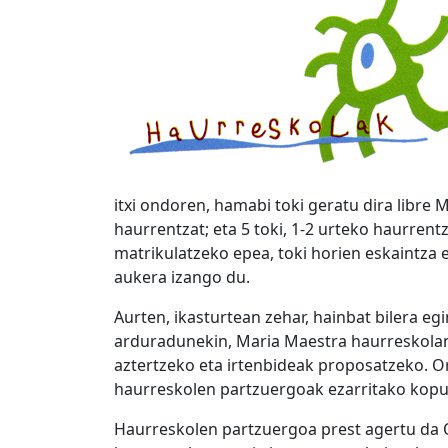
itxi ondoren, hamabi toki geratu dira libre 
haurrentzat; eta 5 toki, 1-2 urteko haurrent
matrikulatzeko epea, toki horien eskaintza
aukera izango du.
Aurten, ikasturtean zehar, hainbat bilera e
arduradunekin, Maria Maestra haurreskolan 
aztertzeko eta irtenbideak proposatzeko. O
haurreskolen partzuergoak ezarritako kopu
Haurreskolen partzuergoa prest agertu da 