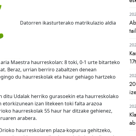
es
20
Ab
Datorren ikasturterako matrikulazio aldia
ta
20
Ka
17
Maria Maestra haurreskolan: 8 toki, 0-1 urte bitarteko
zat. Beraz, urrian berriro zabaltzen denean
20
 egingo du haurreskolak eta haur gehiago hartzeko
20
iz
gin ditu Udalak herriko gurasoekin eta haurreskolako
etorkizunean izan litekeen toki falta arazoa
20
rioko haurreskolak 55 haur har ditzake gehienez,
Kl
ruaren arabera.
ab
Orioko haurreskolaren plaza-kopurua gehitzeko,