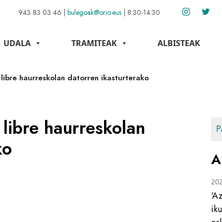
943 83 03 46
|
bulegoak@orio.eus
|
8:30-14:30
UDALA
TRAMITEAK
ALBISTEAK
ibre haurreskolan datorren ikasturterako
libre haurreskolan
P
ko
A
20
‘A
ik