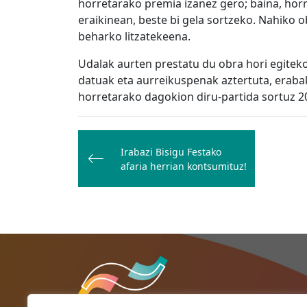
horretarako premia izanez gero; baina, horr
eraikinean, beste bi gela sortzeko. Nahiko 
beharko litzatekeena.
Udalak aurten prestatu du obra hori egiteko
datuak eta aurreikuspenak aztertuta, erabak
horretarako dagokion diru-partida sortuz 
Bidalketetan
zehar
Irabazi Bisigu Festako
afaria herrian kontsumituz!
nabigatu