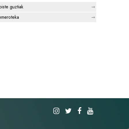
biste guztiak
meroteka