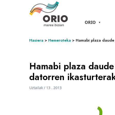
ORIO
Hasiera
>
Hemeroteka
>
Hamabi plaza daude l
Hamabi plaza daude 
datorren ikasturtera
Uztailak / 13 . 2013