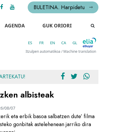
BULETINA. Harpidetu
AGENDA
GUK ORIORI
ES
FR
EN
CA
GL
Itzulpen automatikoa / Machine translation
ARTEKATU!
zken albisteak
26/08/07
zerik eta erbik basoa salbatzen dute’ filma
usteko gonbitak astelehenean jarriko dira