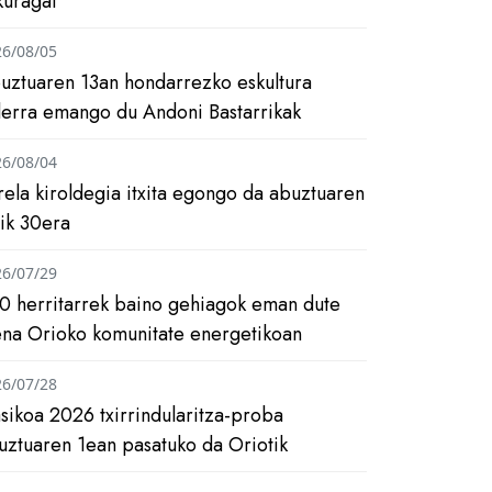
kuragai
26/08/05
uztuaren 13an hondarrezko eskultura
ilerra emango du Andoni Bastarrikak
26/08/04
rela kiroldegia itxita egongo da abuztuaren
tik 30era
26/07/29
0 herritarrek baino gehiagok eman dute
ena Orioko komunitate energetikoan
26/07/28
asikoa 2026 txirrindularitza-proba
uztuaren 1ean pasatuko da Oriotik