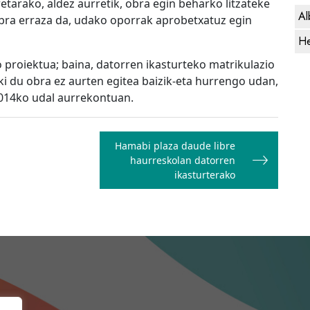
etarako, aldez aurretik, obra egin beharko litzateke
Al
obra erraza da, udako oporrak aprobetxatuz egin
He
 proiektua; baina, datorren ikasturteko matrikulazio
i du obra ez aurten egitea baizik-eta hurrengo udan,
2014ko udal aurrekontuan.
Hamabi plaza daude libre
haurreskolan datorren
ikasturterako