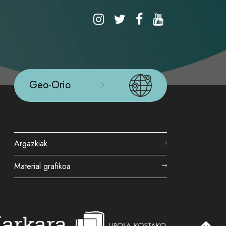
Geo-Orio
Argazkiak
Material grafikoa