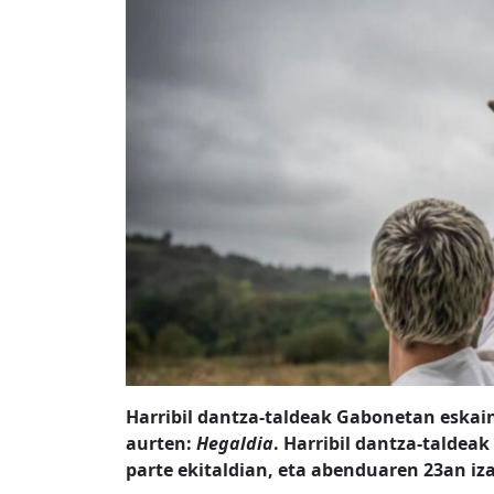
Harribil dantza-taldeak Gabonetan eskai
aurten:
Hegaldia
. Harribil dantza-taldea
parte ekitaldian, eta abenduaren 23an iz