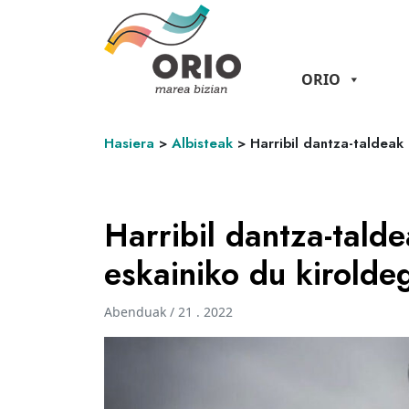
ORIO
Hasiera
>
Albisteak
>
Harribil dantza-taldeak
Harribil dantza-tald
eskainiko du kirold
Abenduak / 21 . 2022