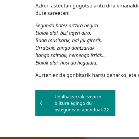
Azken asteetan gogotsu aritu dira emanaldi
dute sareetan:
Segundo batez ortzira begira.
Elaiak alai, bizi ageri dira.
Bada musikarik, bai jai-girorik.
Urratsak, zango dantzariak,
hango saltoak, hemengo irriak…
Elaiak alai, hasi da hegaldia.
Aurten ez da gonbitarik hartu beharko, eta s
Bidalketetan
Udalbatzarrak ezohiko
zehar
bilkura egingo du
nabigatu
ostegunean, abenduak 22