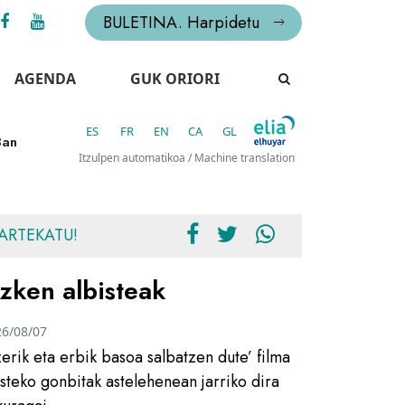
BULETINA. Harpidetu
AGENDA
GUK ORIORI
ES
FR
EN
CA
GL
3an
Itzulpen automatikoa / Machine translation
ARTEKATU!
zken albisteak
26/08/07
zerik eta erbik basoa salbatzen dute’ filma
usteko gonbitak astelehenean jarriko dira