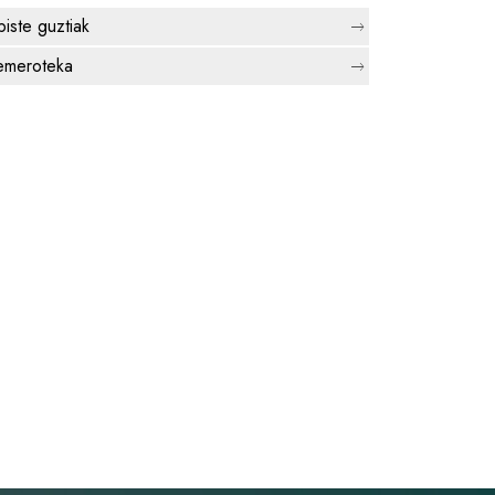
biste guztiak
meroteka