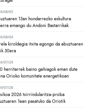
kuragai
26/08/05
uztuaren 13an hondarrezko eskultura
ilerra emango du Andoni Bastarrikak
26/08/04
rela kiroldegia itxita egongo da abuztuaren
tik 30era
26/07/29
0 herritarrek baino gehiagok eman dute
ena Orioko komunitate energetikoan
26/07/28
asikoa 2026 txirrindularitza-proba
uztuaren 1ean pasatuko da Oriotik