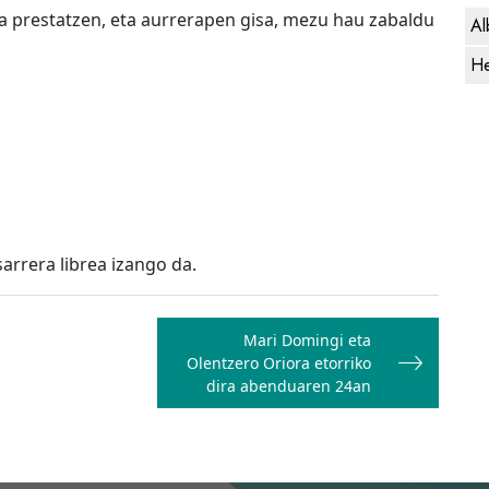
a prestatzen, eta aurrerapen gisa, mezu hau zabaldu
Al
He
arrera librea izango da.
Mari Domingi eta
Olentzero Oriora etorriko
dira abenduaren 24an