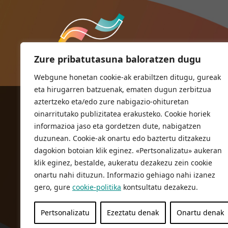
Zure pribatutasuna baloratzen dugu
Webgune honetan cookie-ak erabiltzen ditugu, gureak
eta hirugarren batzuenak, ematen dugun zerbitzua
aztertzeko eta/edo zure nabigazio-ohituretan
ORIOKO UDALA
oinarritutako publizitatea erakusteko. Cookie horiek
Herriko plaza,1
informazioa jaso eta gordetzen dute, nabigatzen
20810 Orio (Gipuzkoa)
duzunean. Cookie-ak onartu edo baztertu ditzakezu
T. 943 83 03 46
dagokion botoian klik eginez. «Pertsonalizatu» aukeran
klik eginez, bestalde, aukeratu dezakezu zein cookie
bulegoak@orio.eus
onartu nahi dituzun. Informazio gehiago nahi izanez
gero, gure
cookie-politika
kontsultatu dezakezu.
Pertsonalizatu
Ezeztatu denak
Onartu denak