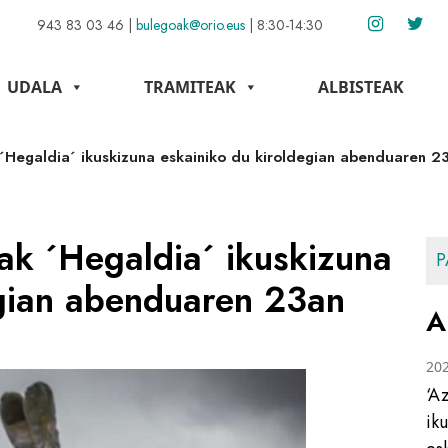
943 83 03 46
|
bulegoak@orio.eus
|
8:30-14:30
UDALA
TRAMITEAK
ALBISTEAK
 ´Hegaldia´ ikuskizuna eskainiko du kiroldegian abenduaren 2
eak ´Hegaldia´ ikuskizuna
P
egian abenduaren 23an
A
20
‘A
ik