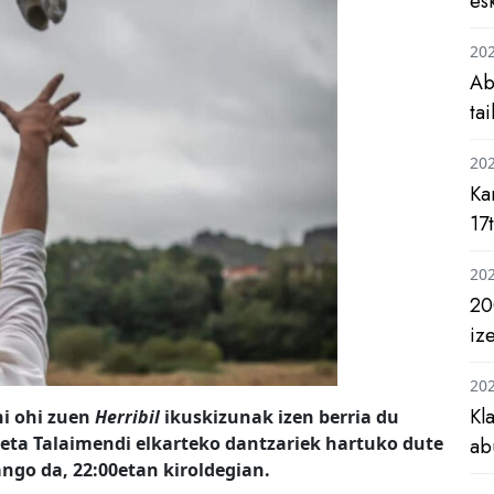
es
20
Ab
ta
20
Ka
17
20
20
iz
20
Kl
ni ohi zuen
Herribil
ikuskizunak izen berria du
k eta Talaimendi elkarteko dantzariek hartuko dute
ab
ango da, 22:00etan kiroldegian.