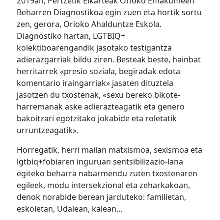
2019an, Pertzetik Elkarteak Orioko Emakumeen
Beharren Diagnostikoa egin zuen eta hortik sortu
zen, gerora, Orioko Ahalduntze Eskola.
Diagnostiko hartan, LGTBIQ+
kolektiboarengandik jasotako testigantza
adierazgarriak bildu ziren. Besteak beste, hainbat
herritarrek «presio soziala, begiradak edota
komentario iraingarriak» jasaten dituztela
jasotzen du txostenak, «sexu bereko bikote-
harremanak aske adierazteagatik eta genero
bakoitzari egotzitako jokabide eta roletatik
urruntzeagatik».
Horregatik, herri mailan matxismoa, sexismoa eta
lgtbiq+fobiaren inguruan sentsibilizazio-lana
egiteko beharra nabarmendu zuten txostenaren
egileek, modu intersekzional eta zeharkakoan,
denok norabide berean jarduteko: familietan,
eskoletan, Udalean, kalean…