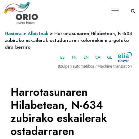
Hasiera
>
Albisteak
>
Harrotasunaren Hilabetean, N-634
zubirako eskailerak ostadarraren koloreekin margotuko
dira berriro
ES
FR
EN
CA
GL
Itzulpen automatikoa / Machine translation
Harrotasunaren
Hilabetean, N-634
zubirako eskailerak
ostadarraren