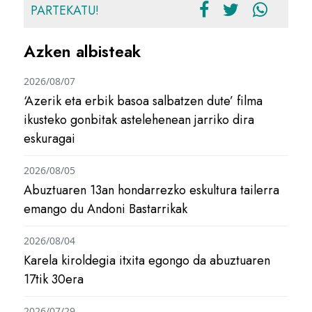
PARTEKATU!
Azken albisteak
2026/08/07
‘Azerik eta erbik basoa salbatzen dute’ filma
ikusteko gonbitak astelehenean jarriko dira
eskuragai
2026/08/05
Abuztuaren 13an hondarrezko eskultura tailerra
emango du Andoni Bastarrikak
2026/08/04
Karela kiroldegia itxita egongo da abuztuaren
17tik 30era
2026/07/29