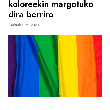
koloreekin margotuko
dira berriro
Ekainak / 15 . 2023