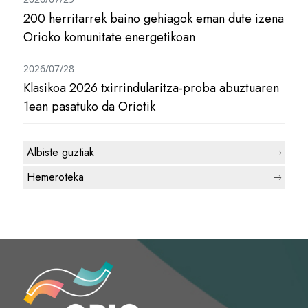
200 herritarrek baino gehiagok eman dute izena
Orioko komunitate energetikoan
2026/07/28
Klasikoa 2026 txirrindularitza-proba abuztuaren
1ean pasatuko da Oriotik
Albiste guztiak
Hemeroteka