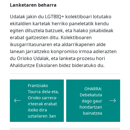
Lanketaren beharra
Udalak jakin du LGTBIQ+ kolektiboari lotutako
ekitaldien kartelak herriko paneletatik kendu
egiten dituztela batzuek, eta halako jokabideak
erabat gaitzesten ditu. Kolektiboaren
ikusgarritasunaren eta aldarrikapenen alde
lanean jarraitzeko konpromiso irmoa adierazten
du Orioko Udalak, eta lanketa-prozesu hori
Ahalduntze Eskolaren bidez bideratuko du.
Bidalketetan
zehar
Frantziako
OHARRA:
Tourra dela-eta,
nabigatu
Debekatuta
Orioko sarrera-
dago gaur
irteerak erabat
hondartzan
itxiko dira
bainatzea
uztailaren 3an