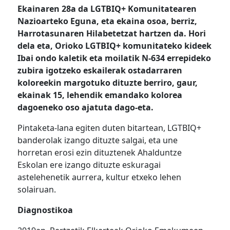
Ekainaren 28a da LGTBIQ+ Komunitatearen
Nazioarteko Eguna, eta ekaina osoa, berriz,
Harrotasunaren Hilabetetzat hartzen da. Hori
dela eta, Orioko LGTBIQ+ komunitateko kideek
Ibai ondo kaletik eta moilatik N-634 errepideko
zubira igotzeko eskailerak ostadarraren
koloreekin margotuko dituzte berriro, gaur,
ekainak 15, lehendik emandako kolorea
dagoeneko oso ajatuta dago-eta.
Pintaketa-lana egiten duten bitartean, LGTBIQ+
banderolak izango dituzte salgai, eta une
horretan erosi ezin dituztenek Ahalduntze
Eskolan ere izango dituzte eskuragai
astelehenetik aurrera, kultur etxeko lehen
solairuan.
Diagnostikoa