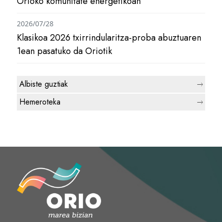
Orioko komunitate energetikoan
2026/07/28
Klasikoa 2026 txirrindularitza-proba abuztuaren
1ean pasatuko da Oriotik
Albiste guztiak
Hemeroteka