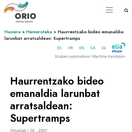
Hasiera
>
Hemeroteka
>
Haurrentzako bideo emanaldia
larunbat arratsaldean: Supertramps
ES
FR
EN
CA
GL
Itzulpen automatikoa / Machine translation
Haurrentzako bideo
emanaldia larunbat
arratsaldean:
Supertramps
Otsailak / 28 . 2007