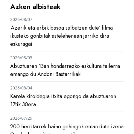
Azken albisteak
2026/08/07
‘Azerik eta erbik basoa salbatzen dute’ filma
ikusteko gonbitak astelehenean jarriko dira
eskuragai
2026/08/05
Abuztuaren 13an hondarrezko eskultura tailerra
emango du Andoni Bastarrikak
2026/08/04
Karela kiroldegia itxita egongo da abuztuaren
17tik 30era
2026/07/29
200 herritarrek baino gehiagok eman dute izena