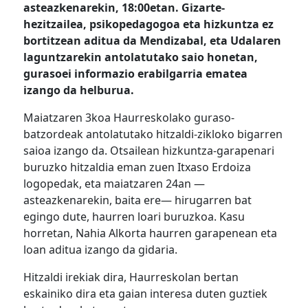
asteazkenarekin, 18:00etan. Gizarte-
hezitzailea, psikopedagogoa eta hizkuntza ez
bortitzean aditua da Mendizabal, eta Udalaren
laguntzarekin antolatutako saio honetan,
gurasoei informazio erabilgarria ematea
izango da helburua.
Maiatzaren 3koa Haurreskolako guraso-
batzordeak antolatutako hitzaldi-zikloko bigarren
saioa izango da. Otsailean hizkuntza-garapenari
buruzko hitzaldia eman zuen Itxaso Erdoiza
logopedak, eta maiatzaren 24an —
asteazkenarekin, baita ere— hirugarren bat
egingo dute, haurren loari buruzkoa. Kasu
horretan, Nahia Alkorta haurren garapenean eta
loan aditua izango da gidaria.
Hitzaldi irekiak dira, Haurreskolan bertan
eskainiko dira eta gaian interesa duten guztiek