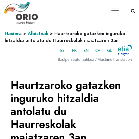
Hasiera
>
Albisteak
>
Haurtzaroko gatazken inguruko
hitzaldia antolatu du Haurreskolak maiatzaren 3an
ES
FR
EN
CA
GL
Itzulpen automatikoa / Machine translation
Haurtzaroko gatazken
inguruko hitzaldia
antolatu du
Haurreskolak
maiatzaren 3an