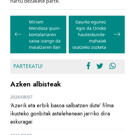
hartu dezakete parte.
Bidalketetan
zehar
Miriam
Gaurko egunez
Mendoza ipuin-
egin da Orioko
nabigatu
kontalariaren
hauteskunde-
saioa izango da
mahaiak
maiatzaren 8an
osatzeko zozketa
PARTEKATU!
Azken albisteak
2026/08/07
‘Azerik eta erbik basoa salbatzen dute’ filma
ikusteko gonbitak astelehenean jarriko dira
eskuragai