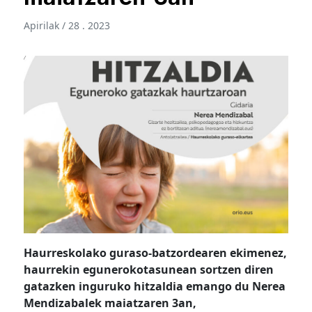
Apirilak / 28 . 2023
Haurreskolako guraso-batzordearen ekimenez,
haurrekin egunerokotasunean sortzen diren
gatazken inguruko hitzaldia emango du Nerea
Mendizabalek maiatzaren 3an,