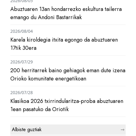
2026/08/05
Abuztuaren 13an hondarrezko eskultura tailerra
emango du Andoni Bastarrikak
2026/08/04
Karela kiroldegia itxita egongo da abuztuaren
17tik 30era
2026/07/29
200 herritarrek baino gehiagok eman dute izena
Orioko komunitate energetikoan
2026/07/28
Klasikoa 2026 txirrindularitza-proba abuztuaren
1ean pasatuko da Oriotik
Albiste guztiak