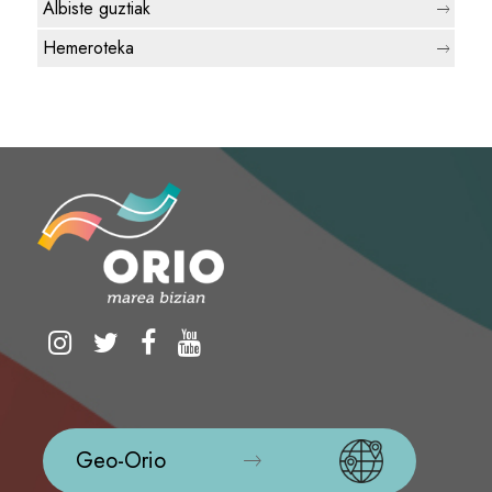
Albiste guztiak
Hemeroteka
Geo-Orio