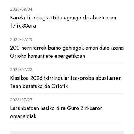
2026/08/04
Karela kiroldegia itxita egongo da abuztuaren
17tik 30era
2026/07/29
200 herritarrek baino gehiagok eman dute izena
Orioko komunitate energetikoan
2026/07/28
Klasikoa 2026 txirrindularitza-proba abuztuaren
1ean pasatuko da Oriotik
2026/07/27
Larunbatean hasiko dira Gure Zirkuaren
emanaldiak