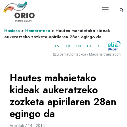
Hasiera
>
Hemeroteka
>
Hautes mahaietako kideak
aukeratzeko zozketa apirilaren 28an egingo da
ES
FR
EN
CA
GL
Itzulpen automatikoa / Machine translation
Hautes mahaietako
kideak aukeratzeko
zozketa apirilaren 28an
egingo da
Apirilak / 14 . 2014