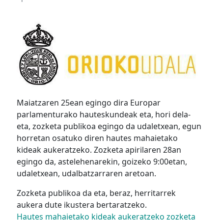
Maiatzaren 25ean egingo dira Europar
parlamenturako hauteskundeak eta, hori dela-
eta, zozketa publikoa egingo da udaletxean, egun
horretan osatuko diren hautes mahaietako
kideak aukeratzeko. Zozketa apirilaren 28an
egingo da, astelehenarekin, goizeko 9:00etan,
udaletxean, udalbatzarraren aretoan.
Zozketa publikoa da eta, beraz, herritarrek
aukera dute ikustera bertaratzeko.
Hautes mahaietako kideak aukeratzeko zozketa