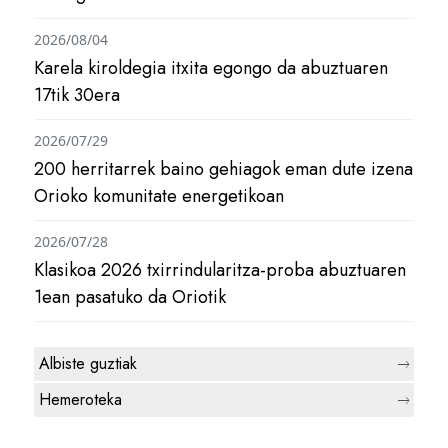
2026/08/04
Karela kiroldegia itxita egongo da abuztuaren
17tik 30era
2026/07/29
200 herritarrek baino gehiagok eman dute izena
Orioko komunitate energetikoan
2026/07/28
Klasikoa 2026 txirrindularitza-proba abuztuaren
1ean pasatuko da Oriotik
Albiste guztiak
Hemeroteka