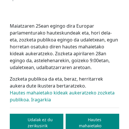
Maiatzaren 25ean egingo dira Europar
parlamenturako hauteskundeak eta, hori dela-
eta, zozketa publikoa egingo da udaletxean, egun
horretan osatuko diren hautes mahaietako
kideak aukeratzeko. Zozketa apirilaren 28an
egingo da, astelehenarekin, goizeko 9:00etan,
udaletxean, udalbatzarraren aretoan.
Zozketa publikoa da eta, beraz, herritarrek
aukera dute ikustera bertaratzeko.
Hautes mahaietako kideak aukeratzeko zozketa
publikoa. Iragarkia
Bidalketetan
zehar
Udalak ez du
Hautes
zerikusirik
mahaietako