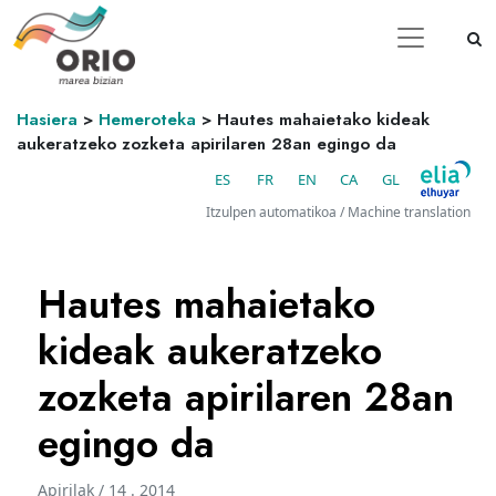
Hasiera
>
Hemeroteka
>
Hautes mahaietako kideak
aukeratzeko zozketa apirilaren 28an egingo da
ES
FR
EN
CA
GL
Itzulpen automatikoa / Machine translation
Hautes mahaietako
kideak aukeratzeko
zozketa apirilaren 28an
egingo da
Apirilak / 14 . 2014