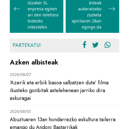
nabigatu
Gizaker SL
kideak
enpresa egiten
aukeratzeko
ari den telefono
zozketa
bidezko
apirilaren 28an
inkestekin
egingo da
PARTEKATU!
Azken albisteak
2026/08/07
‘Azerik eta erbik basoa salbatzen dute’ filma
ikusteko gonbitak astelehenean jarriko dira
eskuragai
2026/08/05
Abuztuaren 13an hondarrezko eskultura tailerra
emango du Andoni Bastarrikak