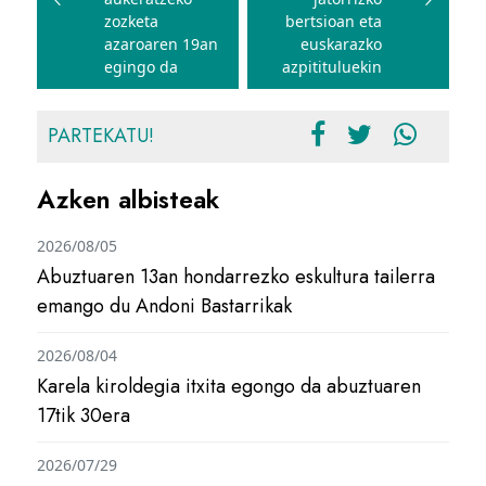
zozketa
bertsioan eta
azaroaren 19an
euskarazko
egingo da
azpitituluekin
PARTEKATU!
Azken albisteak
2026/08/05
Abuztuaren 13an hondarrezko eskultura tailerra
emango du Andoni Bastarrikak
2026/08/04
Karela kiroldegia itxita egongo da abuztuaren
17tik 30era
2026/07/29