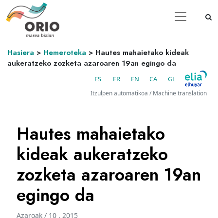
Hasiera
>
Hemeroteka
>
Hautes mahaietako kideak
aukeratzeko zozketa azaroaren 19an egingo da
ES
FR
EN
CA
GL
Itzulpen automatikoa / Machine translation
Hautes mahaietako
kideak aukeratzeko
zozketa azaroaren 19an
egingo da
Azaroak / 10 . 2015