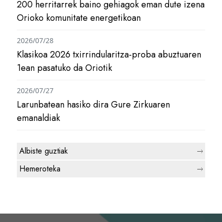
200 herritarrek baino gehiagok eman dute izena
Orioko komunitate energetikoan
2026/07/28
Klasikoa 2026 txirrindularitza-proba abuztuaren
1ean pasatuko da Oriotik
2026/07/27
Larunbatean hasiko dira Gure Zirkuaren
emanaldiak
Albiste guztiak
Hemeroteka