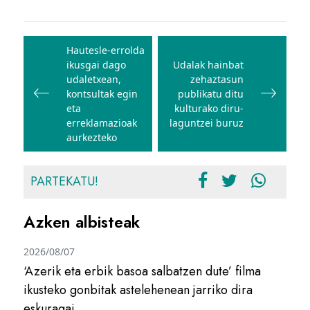
Bidalketetan
zehar
Hautesle-errolda
ikusgai dago
Udalak hainbat
nabigatu
udaletxean,
zehaztasun
kontsultak egin
publikatu ditu
eta
kulturako diru-
erreklamazioak
laguntzei buruz
aurkezteko
PARTEKATU!
Azken albisteak
2026/08/07
‘Azerik eta erbik basoa salbatzen dute’ filma
ikusteko gonbitak astelehenean jarriko dira
eskuragai