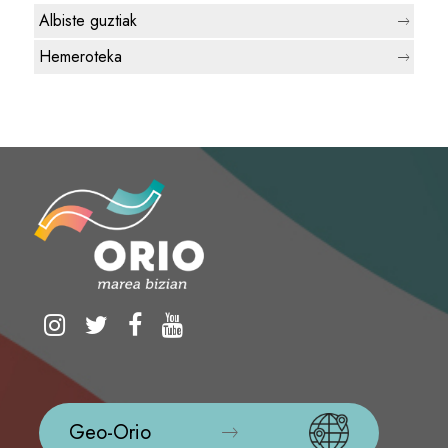
Albiste guztiak
Hemeroteka
Geo-Orio