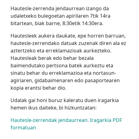
Hautesle-zerrenda jendaurrean izango da
udaletxeko bulegoetan apirilaren 7tik 14ra
bitartean, biak barne, 8:30etik 14:30era.
Hautesleek aukera daukate, epe horren barruan,
hautesle-zerrendako datuak zuzenak diren ala ez
aztertzeko eta erreklamazioak aurkezteko.
Hautesleak berak edo behar bezala
baimendutako pertsona batek aurkeztu eta
sinatu behar du erreklamazioa eta nortasun-
agiriaren, gidabaimenaren edo pasaportearen
kopia erantsi behar dio.
Udalak gai honi buruz kaleratu duen iragarkia
hemen ikus daiteke, bi hizkuntzatan:
Hautesle-zerrendak jendaurrean. Iragarkia PDF
formatuan