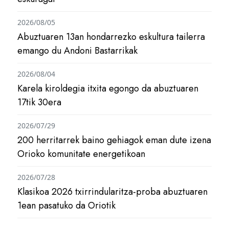
2026/08/05
Abuztuaren 13an hondarrezko eskultura tailerra
emango du Andoni Bastarrikak
2026/08/04
Karela kiroldegia itxita egongo da abuztuaren
17tik 30era
2026/07/29
200 herritarrek baino gehiagok eman dute izena
Orioko komunitate energetikoan
2026/07/28
Klasikoa 2026 txirrindularitza-proba abuztuaren
1ean pasatuko da Oriotik