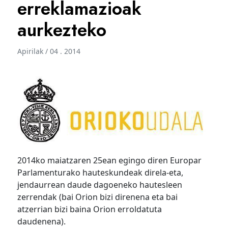
erreklamazioak
aurkezteko
Apirilak / 04 . 2014
2014ko maiatzaren 25ean egingo diren Europar
Parlamenturako hauteskundeak direla-eta,
jendaurrean daude dagoeneko hautesleen
zerrendak (bai Orion bizi direnena eta bai
atzerrian bizi baina Orion erroldatuta
daudenena).