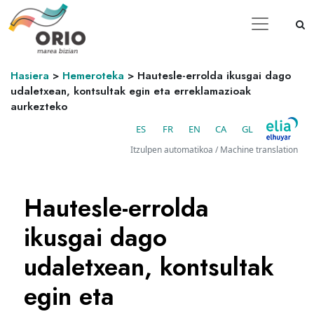
Hasiera
>
Hemeroteka
>
Hautesle-errolda ikusgai dago
udaletxean, kontsultak egin eta erreklamazioak
aurkezteko
ES
FR
EN
CA
GL
Itzulpen automatikoa / Machine translation
Hautesle-errolda
ikusgai dago
udaletxean, kontsultak
egin eta