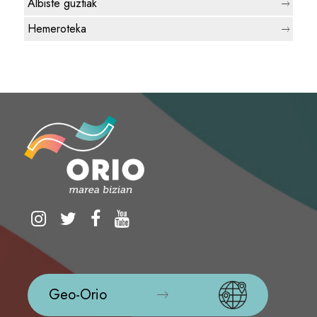
Albiste guztiak
Hemeroteka
Geo-Orio