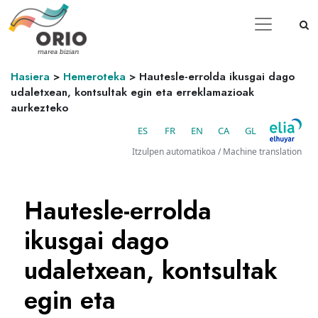
Hasiera
>
Hemeroteka
>
Hautesle-errolda ikusgai dago
udaletxean, kontsultak egin eta erreklamazioak
aurkezteko
ES
FR
EN
CA
GL
Itzulpen automatikoa / Machine translation
Hautesle-errolda
ikusgai dago
udaletxean, kontsultak
egin eta