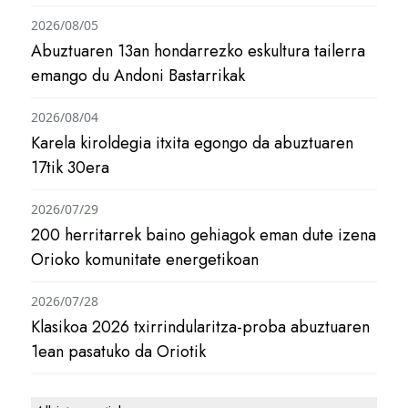
2026/08/05
Abuztuaren 13an hondarrezko eskultura tailerra
emango du Andoni Bastarrikak
2026/08/04
Karela kiroldegia itxita egongo da abuztuaren
17tik 30era
2026/07/29
200 herritarrek baino gehiagok eman dute izena
Orioko komunitate energetikoan
2026/07/28
Klasikoa 2026 txirrindularitza-proba abuztuaren
1ean pasatuko da Oriotik