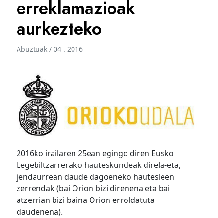
erreklamazioak
aurkezteko
Abuztuak / 04 . 2016
2016ko irailaren 25ean egingo diren Eusko
Legebiltzarrerako hauteskundeak direla-eta,
jendaurrean daude dagoeneko hautesleen
zerrendak (bai Orion bizi direnena eta bai
atzerrian bizi baina Orion erroldatuta
daudenena).