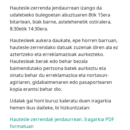
Hautesle-zerrenda jendaurrean izango da
udaletxeko bulegoetan abuztuaren 8tik 15era
bitartean, biak barne, astelehenetik ostiralera,
8:30etik 14:30era.
Hautesleek aukera daukate, epe horren barruan,
hautesle-zerrendako datuak zuzenak diren ala ez
aztertzeko eta erreklamazioak aurkezteko.
Hautesleak berak edo behar bezala
baimendutako pertsona batek aurkeztu eta
sinatu behar du erreklamazioa eta nortasun-
agiriaren, gidabaimenaren edo pasaportearen
kopia erantsi behar dio.
Udalak gai honi buruz kaleratu duen iragarkia
hemen ikus daiteke, bi hizkuntzatan:
Hautesle-zerrendak jendaurrean. Iragarkia PDF
formatuan