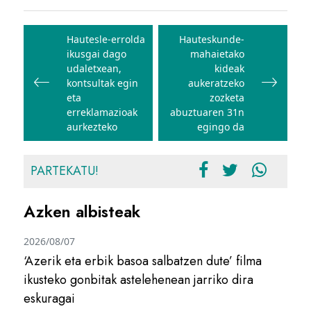
Bidalketetan
zehar
Hautesle-errolda
Hauteskunde-
ikusgai dago
mahaietako
nabigatu
udaletxean,
kideak
kontsultak egin
aukeratzeko
eta
zozketa
erreklamazioak
abuztuaren 31n
aurkezteko
egingo da
PARTEKATU!
Azken albisteak
2026/08/07
‘Azerik eta erbik basoa salbatzen dute’ filma
ikusteko gonbitak astelehenean jarriko dira
eskuragai