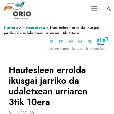
Hasiera
>
Hemeroteka
>
Hautesleen errolda ikusgai
jarriko da udaletxean urriaren 3tik 10era
ES
FR
EN
CA
GL
Itzulpen automatikoa / Machine translation
Hautesleen errolda
ikusgai jarriko da
udaletxean urriaren
3tik 10era
Irailak / 27 . 2011