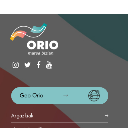
Geo-Orio
Argazkiak