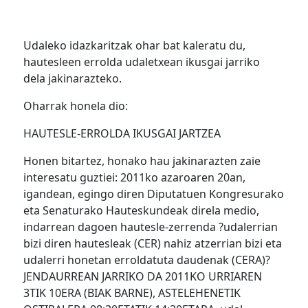
Udaleko idazkaritzak ohar bat kaleratu du,
hautesleen errolda udaletxean ikusgai jarriko
dela jakinarazteko.
Oharrak honela dio:
HAUTESLE-ERROLDA IKUSGAI JARTZEA
Honen bitartez, honako hau jakinarazten zaie
interesatu guztiei: 2011ko azaroaren 20an,
igandean, egingo diren Diputatuen Kongresurako
eta Senaturako Hauteskundeak direla medio,
indarrean dagoen hautesle-zerrenda ?udalerrian
bizi diren hautesleak (CER) nahiz atzerrian bizi eta
udalerri honetan erroldatuta daudenak (CERA)?
JENDAURREAN JARRIKO DA 2011KO URRIAREN
3TIK 10ERA (BIAK BARNE), ASTELEHENETIK