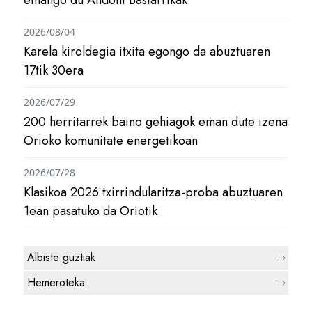
emango du Andoni Bastarrikak
2026/08/04
Karela kiroldegia itxita egongo da abuztuaren
17tik 30era
2026/07/29
200 herritarrek baino gehiagok eman dute izena
Orioko komunitate energetikoan
2026/07/28
Klasikoa 2026 txirrindularitza-proba abuztuaren
1ean pasatuko da Oriotik
Albiste guztiak
Hemeroteka