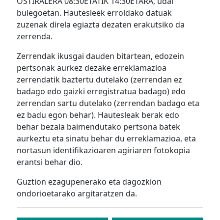
OSTIRALERA 08:30ETATIK 14:30ETARA, udal
bulegoetan. Hautesleek erroldako datuak
zuzenak direla egiazta dezaten erakutsiko da
zerrenda.
Zerrendak ikusgai dauden bitartean, edozein
pertsonak aurkez dezake erreklamazioa
zerrendatik baztertu dutelako (zerrendan ez
badago edo gaizki erregistratua badago) edo
zerrendan sartu dutelako (zerrendan badago eta
ez badu egon behar). Hautesleak berak edo
behar bezala baimendutako pertsona batek
aurkeztu eta sinatu behar du erreklamazioa, eta
nortasun identifikazioaren agiriaren fotokopia
erantsi behar dio.
Guztion ezagupenerako eta dagozkion
ondorioetarako argitaratzen da.
Bidalketetan