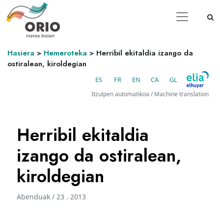
Hasiera
>
Hemeroteka
>
Herribil ekitaldia izango da
ostiralean, kiroldegian
ES
FR
EN
CA
GL
Itzulpen automatikoa / Machine translation
Herribil ekitaldia
izango da ostiralean,
kiroldegian
Abenduak / 23 . 2013