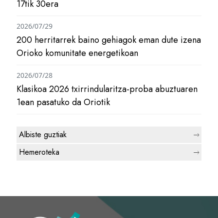
17tik 30era
2026/07/29
200 herritarrek baino gehiagok eman dute izena
Orioko komunitate energetikoan
2026/07/28
Klasikoa 2026 txirrindularitza-proba abuztuaren
1ean pasatuko da Oriotik
Albiste guztiak
Hemeroteka