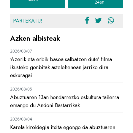
24an
PARTEKATU!
Azken albisteak
2026/08/07
‘Azerik eta erbik basoa salbatzen dute’ filma
ikusteko gonbitak astelehenean jarriko dira
eskuragai
2026/08/05
Abuztuaren 13an hondarrezko eskultura tailerra
emango du Andoni Bastarrikak
2026/08/04
Karela kiroldegia itxita egongo da abuztuaren