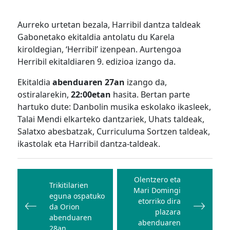
Aurreko urtetan bezala, Harribil dantza taldeak
Gabonetako ekitaldia antolatu du Karela
kiroldegian, ‘Herribil’ izenpean. Aurtengoa
Herribil ekitaldiaren 9. edizioa izango da.
Ekitaldia
abenduaren 27an
izango da,
ostiralarekin,
22:00etan
hasita. Bertan parte
hartuko dute: Danbolin musika eskolako ikasleek,
Talai Mendi elkarteko dantzariek, Uhats taldeak,
Salatxo abesbatzak, Curriculuma Sortzen taldeak,
ikastolak eta Harribil dantza-taldeak.
Bidalketetan
zehar
Olentzero eta
Trikitilarien
Mari Domingi
nabigatu
eguna ospatuko
etorriko dira
da Orion
plazara
abenduaren
abenduaren
28an