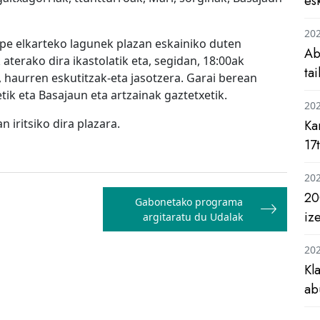
es
20
upe elkarteko lagunek plazan eskainiko duten
Ab
aterako dira ikastolatik eta, segidan, 18:00ak
ta
a, haurren eskutitzak-eta jasotzera. Garai berean
tik eta Basajaun eta artzainak gaztetxetik.
20
 iritsiko dira plazara.
Ka
17
20
20
Gabonetako programa
iz
argitaratu du Udalak
20
Kl
ab