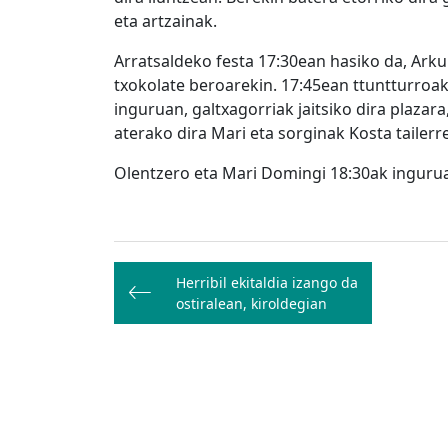
eta artzainak.
Arratsaldeko festa 17:30ean hasiko da, Ark
txokolate beroarekin. 17:45ean ttuntturroak 
inguruan, galtxagorriak jaitsiko dira plazar
aterako dira Mari eta sorginak Kosta tailerre
Olentzero eta Mari Domingi 18:30ak inguruan
Bidalketetan
Herribil ekitaldia izango da
zehar
ostiralean, kiroldegian
nabigatu