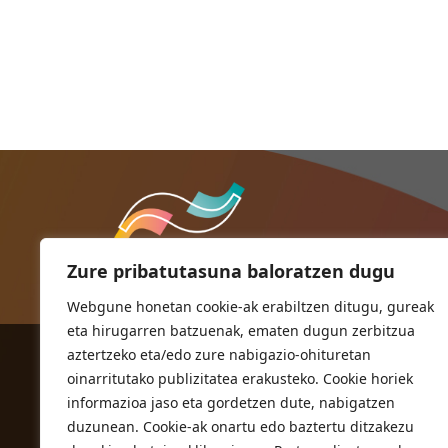
Zure pribatutasuna baloratzen dugu
Webgune honetan cookie-ak erabiltzen ditugu, gureak
eta hirugarren batzuenak, ematen dugun zerbitzua
aztertzeko eta/edo zure nabigazio-ohituretan
ORIOKO UDALA
oinarritutako publizitatea erakusteko. Cookie horiek
Herriko plaza,1
informazioa jaso eta gordetzen dute, nabigatzen
20810 Orio (Gipuzkoa)
duzunean. Cookie-ak onartu edo baztertu ditzakezu
T. 943 83 03 46