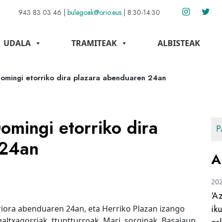
943 83 03 46
|
bulegoak@orio.eus
|
8:30-14:30
UDALA
TRAMITEAK
ALBISTEAK
omingi etorriko dira plazara abenduaren 24an
omingi etorriko dira
P
 24an
A
20
‘A
ik
riora abenduaren 24an, eta Herriko Plazan izango
 galtxagorriak, ttuntturroak, Mari, sorginak, Basajaun