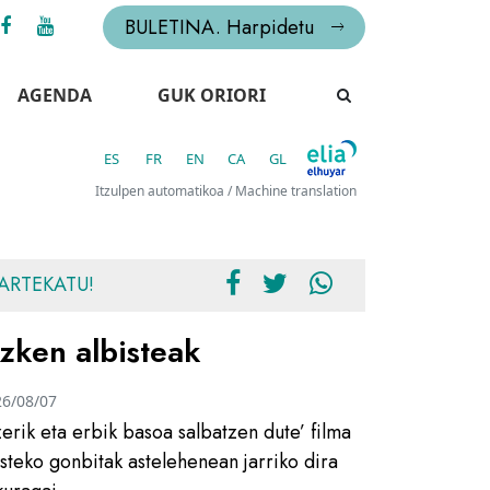
BULETINA. Harpidetu
AGENDA
GUK ORIORI
ES
FR
EN
CA
GL
Itzulpen automatikoa / Machine translation
ARTEKATU!
zken albisteak
26/08/07
zerik eta erbik basoa salbatzen dute’ filma
usteko gonbitak astelehenean jarriko dira