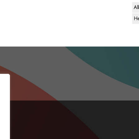
Al
He