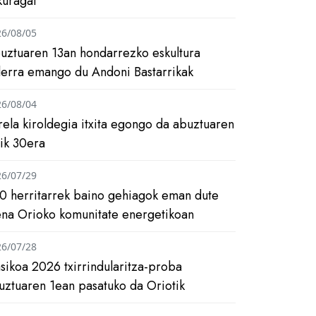
kuragai
26/08/05
uztuaren 13an hondarrezko eskultura
ilerra emango du Andoni Bastarrikak
26/08/04
rela kiroldegia itxita egongo da abuztuaren
tik 30era
26/07/29
0 herritarrek baino gehiagok eman dute
ena Orioko komunitate energetikoan
26/07/28
asikoa 2026 txirrindularitza-proba
uztuaren 1ean pasatuko da Oriotik