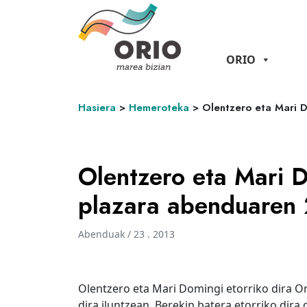
ORIO
Hasiera
>
Hemeroteka
>
Olentzero eta Mari D
Olentzero eta Mari D
plazara abenduaren
Abenduak / 23 . 2013
Olentzero eta Mari Domingi etorriko dira O
dira iluntzean. Berekin batera etorriko dira