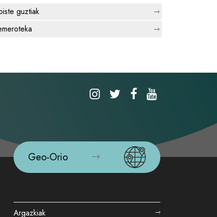
biste guztiak
meroteka
Geo-Orio
Argazkiak