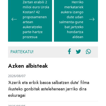
zehar
Zertan erabili 2
Herriko
milioi euro Urola
merkatariek
nabigatu
Kostan? 42
aukera izango
proposamenen
dute udan
artean
salmenta-gune
aukeratzeko
bat jartzeko
parte-hartze
hondartza
prozesua
aldean
PARTEKATU!
Azken albisteak
2026/08/07
‘Azerik eta erbik basoa salbatzen dute’ filma
ikusteko gonbitak astelehenean jarriko dira
eskuragai