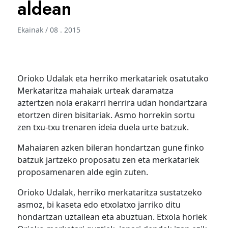
aldean
Ekainak / 08 . 2015
Orioko Udalak eta herriko merkatariek osatutako
Merkataritza mahaiak urteak daramatza
aztertzen nola erakarri herrira udan hondartzara
etortzen diren bisitariak. Asmo horrekin sortu
zen txu-txu trenaren ideia duela urte batzuk.
Mahaiaren azken bileran hondartzan gune finko
batzuk jartzeko proposatu zen eta merkatariek
proposamenaren alde egin zuten.
Orioko Udalak, herriko merkataritza sustatzeko
asmoz, bi kaseta edo etxolatxo jarriko ditu
hondartzan uztailean eta abuztuan. Etxola horiek