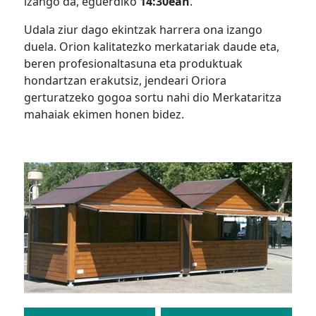
izango da, eguerdiko
14:30ean
.
Udala ziur dago ekintzak harrera ona izango
duela. Orion kalitatezko merkatariak daude eta,
beren profesionaltasuna eta produktuak
hondartzan erakutsiz, jendeari Oriora
gerturatzeko gogoa sortu nahi dio Merkataritza
mahaiak ekimen honen bidez.
Bidalketetan