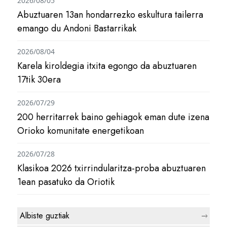
2026/08/05
Abuztuaren 13an hondarrezko eskultura tailerra
emango du Andoni Bastarrikak
2026/08/04
Karela kiroldegia itxita egongo da abuztuaren
17tik 30era
2026/07/29
200 herritarrek baino gehiagok eman dute izena
Orioko komunitate energetikoan
2026/07/28
Klasikoa 2026 txirrindularitza-proba abuztuaren
1ean pasatuko da Oriotik
Albiste guztiak