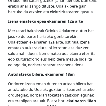
Orioko merkatari guztiek, janari dendek izan ezik,
erabili ahal izango dituzte. Udalak bere gain
hartuko du etxolen eta elektrizitatearen gastua.
Izena emateko epea ekainaren 12a arte
Merkatari bakoitzak Orioko Udalaren gutun bat
jasoko du parte hartzeko gonbitarekin.
Udaletxean ekainaren 12a arte, ostirala, izena
emateko aukera dute, bi lerrotan azalduz zer
saldu nahi duen. Izen-ematea udaletxera etorrita
edo kultura@orio.eus helbidera mezua bidalita
egingo da, norberarentzat erosoena dena.
Antolatzeko bilera, ekainaren 18an
Ondoren izena eman dutenen artean bilera bat
antolatuko du Udalak, guztion artean zehazteko
ordutegiak, norberari tokatzen zaizkion egunak
eta erabilpen arauak. Bilera hori
ekainaren 18an