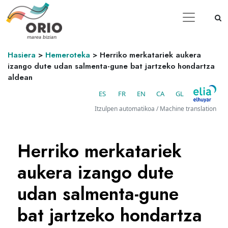
Hasiera
>
Hemeroteka
>
Herriko merkatariek aukera
izango dute udan salmenta-gune bat jartzeko hondartza
aldean
ES
FR
EN
CA
GL
Itzulpen automatikoa / Machine translation
Herriko merkatariek
aukera izango dute
udan salmenta-gune
bat jartzeko hondartza