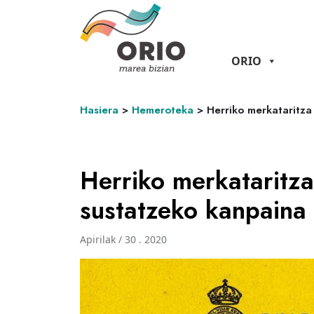
ORIO
Hasiera
>
Hemeroteka
>
Herriko merkataritza
Herriko merkataritza
sustatzeko kanpaina
Apirilak / 30 . 2020