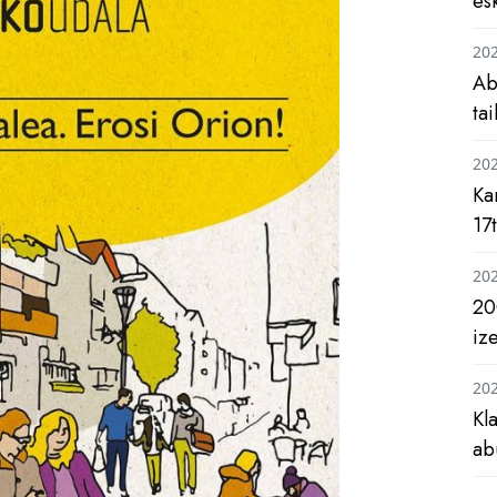
es
20
Ab
ta
20
Ka
17
20
20
iz
20
Kl
ab