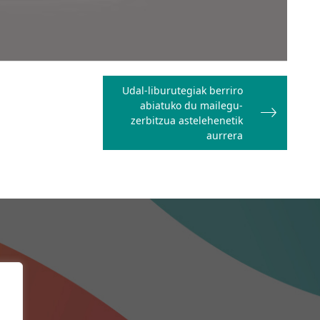
Udal-liburutegiak berriro
abiatuko du mailegu-
zerbitzua astelehenetik
aurrera