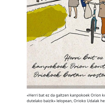
«Herri bat ez da galtzen kanpokoek Orion k
dutelako baizik» lelopean, Orioko Udalak he