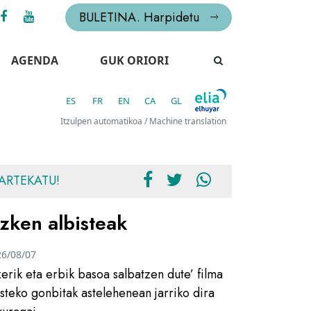
BULETINA. Harpidetu
AGENDA
GUK ORIORI
ES
FR
EN
CA
GL
Itzulpen automatikoa / Machine translation
ARTEKATU!
zken albisteak
26/08/07
zerik eta erbik basoa salbatzen dute’ filma
usteko gonbitak astelehenean jarriko dira