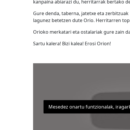
kanpaina abiarazi du, herritarrak bertako d
Gure denda, taberna, jatetxe eta zerbitzuak h
lagunez betetzen dute Orio. Herritarren top
Orioko merkatari eta ostalariak gure zain d
Sartu kalera! Bizi kalea! Erosi Orion!
Mesedez onartu funtzionalak, iragar