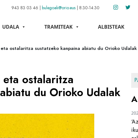
943 83 03 46
|
bulegoak@orio.eus
|
8:30-14:30
UDALA
TRAMITEAK
ALBISTEAK
 eta ostalaritza sustatzeko kanpaina abiatu du Orioko Udalak
 eta ostalaritza
P
 abiatu du Orioko Udalak
A
20
‘A
ik