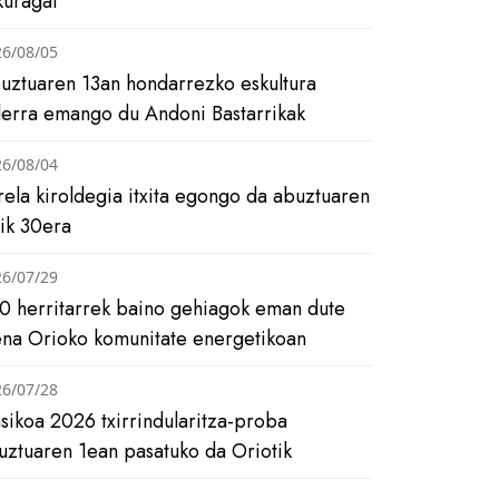
kuragai
26/08/05
uztuaren 13an hondarrezko eskultura
ilerra emango du Andoni Bastarrikak
26/08/04
rela kiroldegia itxita egongo da abuztuaren
tik 30era
26/07/29
0 herritarrek baino gehiagok eman dute
ena Orioko komunitate energetikoan
26/07/28
asikoa 2026 txirrindularitza-proba
uztuaren 1ean pasatuko da Oriotik