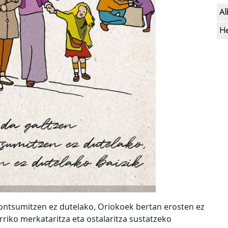
Al
He
ontsumitzen ez dutelako, Oriokoek bertan erosten ez
rriko merkataritza eta ostalaritza sustatzeko