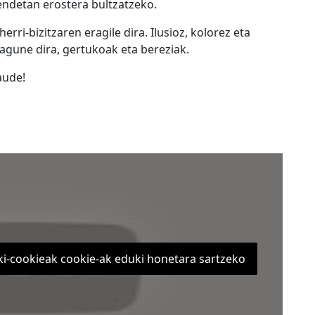
endetan erostera bultzatzeko.
erri-bizitzaren eragile dira. Ilusioz, kolorez eta
agune dira, gertukoak eta bereziak.
aude!
ki-cookieak cookie-ak eduki honetara sartzeko