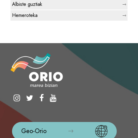
Albiste guztiak
Hemeroteka
Geo-Orio