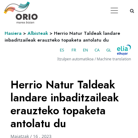
Hasiera
>
Albisteak
>
Herrio Natur Taldeak landare
inbaditzaileak erauzteko topaketa antolatu du
ES
FR
EN
CA
GL
Itzulpen automatikoa / Machine translation
Herrio Natur Taldeak
landare inbaditzaileak
erauzteko topaketa
antolatu du
Maiatzak / 16 . 2023