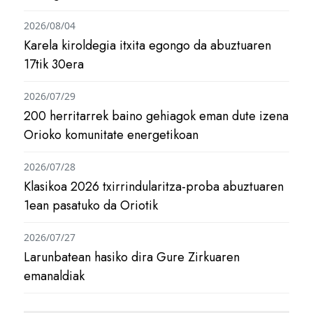
2026/08/04
Karela kiroldegia itxita egongo da abuztuaren
17tik 30era
2026/07/29
200 herritarrek baino gehiagok eman dute izena
Orioko komunitate energetikoan
2026/07/28
Klasikoa 2026 txirrindularitza-proba abuztuaren
1ean pasatuko da Oriotik
2026/07/27
Larunbatean hasiko dira Gure Zirkuaren
emanaldiak