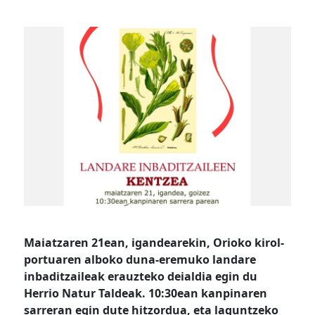
Maiatzaren 21ean, igandearekin, Orioko kirol-
portuaren alboko
duna-eremuko
landare
inbaditzaileak erauzteko deialdia egin du
Herrio Natur Taldeak. 10:30ean kanpinaren
sarreran egin dute hitzordua, eta laguntzeko