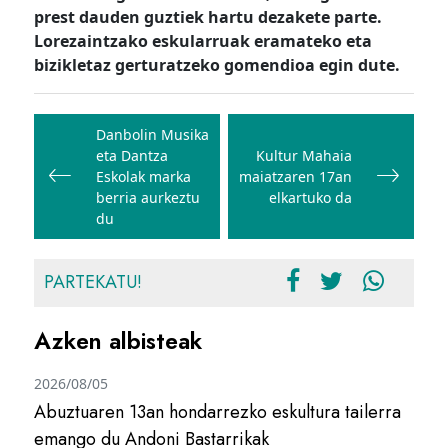
prest dauden guztiek hartu dezakete parte.
Lorezaintzako eskularruak eramateko eta
bizikletaz gerturatzeko gomendioa egin dute.
Bidalketetan
zehar
Danbolin Musika
eta Dantza
Kultur Mahaia
nabigatu
Eskolak marka
maiatzaren 17an
berria aurkeztu
elkartuko da
du
PARTEKATU!
Azken albisteak
2026/08/05
Abuztuaren 13an hondarrezko eskultura tailerra
emango du Andoni Bastarrikak