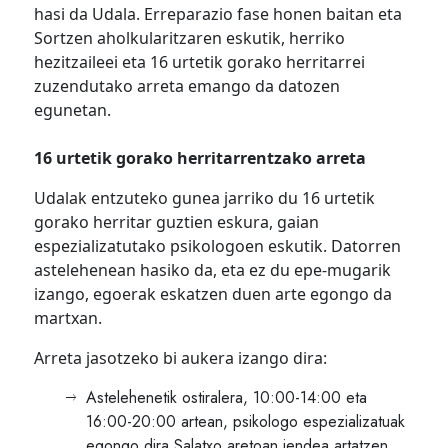
hasi da Udala. Erreparazio fase honen baitan eta
Sortzen aholkularitzaren eskutik, herriko
hezitzaileei eta 16 urtetik gorako herritarrei
zuzendutako arreta emango da datozen
egunetan.
16 urtetik gorako herritarrentzako arreta
Udalak entzuteko gunea jarriko du 16 urtetik
gorako herritar guztien eskura, gaian
espezializatutako psikologoen eskutik. Datorren
astelehenean hasiko da, eta ez du epe-mugarik
izango, egoerak eskatzen duen arte egongo da
martxan.
Arreta jasotzeko bi aukera izango dira:
Astelehenetik ostiralera, 10:00-14:00 eta
16:00-20:00 artean, psikologo espezializatuak
egongo dira Salatxo aretoan jendea artatzen.