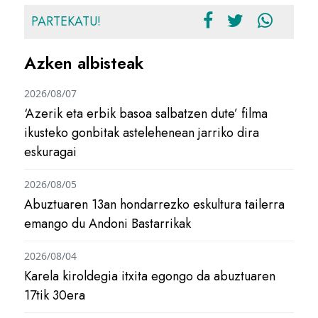
PARTEKATU!
Azken albisteak
2026/08/07
‘Azerik eta erbik basoa salbatzen dute’ filma
ikusteko gonbitak astelehenean jarriko dira
eskuragai
2026/08/05
Abuztuaren 13an hondarrezko eskultura tailerra
emango du Andoni Bastarrikak
2026/08/04
Karela kiroldegia itxita egongo da abuztuaren
17tik 30era