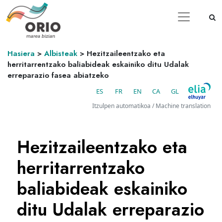
Hasiera
>
Albisteak
>
Hezitzaileentzako eta
herritarrentzako baliabideak eskainiko ditu Udalak
erreparazio fasea abiatzeko
ES
FR
EN
CA
GL
Itzulpen automatikoa / Machine translation
Hezitzaileentzako eta
herritarrentzako
baliabideak eskainiko
ditu Udalak erreparazio