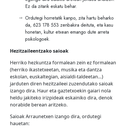
Ez da zitarik eskatu behar.
Ordutegi horretatik kanpo, zita hartu beharko
da, 623 178 553 zenbakira deituta, eta kasu
honetan, kultur etxean emango dute arreta
psikologoek.
Hezitzaileentzako saioak
Herriko hezkuntza formalean zein ez formalean
(herriko ikastetxeetan, musika eta dantza
eskolan, euskaltegian, aisialdi-taldeetan…)
jarduten diren hezitzaileei zuzendutako saioak
izango dira. Haur eta gaztetxoekin gaiari nola
heldu jakiteko irizpideak eskainiko dira, denok
norabide berean aritzeko.
Saioak Arraunetxen izango dira, ordutegi
hauetan: