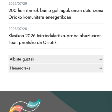
2026/07/29
200 herritarrek baino gehiagok eman dute izena
Orioko komunitate energetikoan
2026/07/28
Klasikoa 2026 txirrindularitza-proba abuztuaren
1ean pasatuko da Oriotik
Albiste guztiak
Hemeroteka