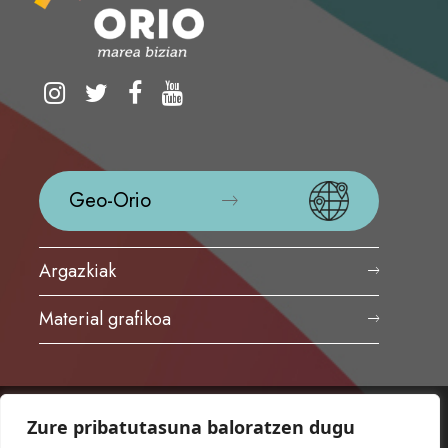
Geo-Orio
Argazkiak
Material grafikoa
Zure pribatutasuna baloratzen dugu
ORIOKO UDALA