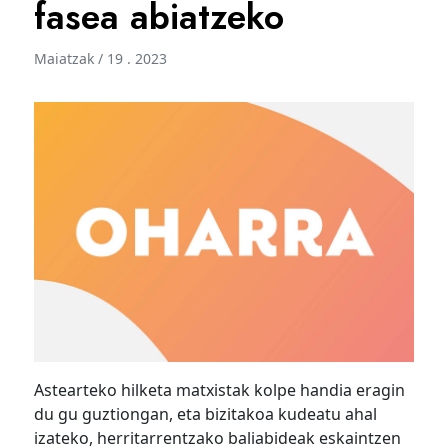
fasea abiatzeko
Maiatzak / 19 . 2023
Astearteko hilketa matxistak kolpe handia eragin
du gu guztiongan, eta bizitakoa kudeatu ahal
izateko, herritarrentzako baliabideak eskaintzen