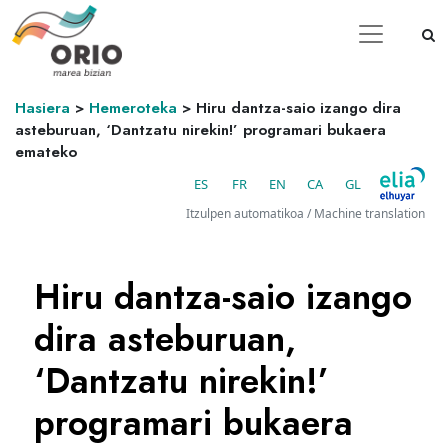
Hasiera
>
Hemeroteka
>
Hiru dantza-saio izango dira
asteburuan, ‘Dantzatu nirekin!’ programari bukaera
emateko
ES
FR
EN
CA
GL
Itzulpen automatikoa / Machine translation
Hiru dantza-saio izango
dira asteburuan,
‘Dantzatu nirekin!’
programari bukaera