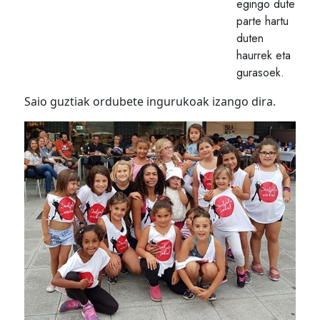
egingo dute
parte hartu
duten
haurrek eta
gurasoek.
Saio guztiak ordubete ingurukoak izango dira.