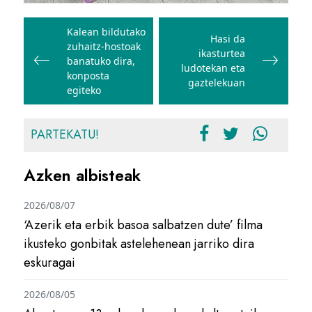
Bidalketetan
zehar
Kalean bildutako
Hasi da
zuhaitz-hostoak
nabigatu
ikasturtea
banatuko dira,
ludotekan eta
konposta
gaztelekuan
egiteko
PARTEKATU!
Azken albisteak
2026/08/07
‘Azerik eta erbik basoa salbatzen dute’ filma
ikusteko gonbitak astelehenean jarriko dira
eskuragai
2026/08/05