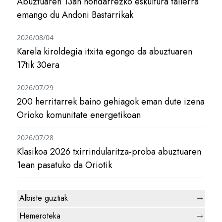
Abuztuaren 13an hondarrezko eskultura tailerra
emango du Andoni Bastarrikak
2026/08/04
Karela kiroldegia itxita egongo da abuztuaren
17tik 30era
2026/07/29
200 herritarrek baino gehiagok eman dute izena
Orioko komunitate energetikoan
2026/07/28
Klasikoa 2026 txirrindularitza-proba abuztuaren
1ean pasatuko da Oriotik
Albiste guztiak
Hemeroteka