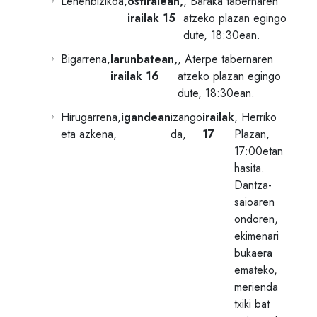
Lehenbizikoa,
ostiralean,
, Baraka tabernaren
irailak 15
atzeko plazan egingo
dute, 18:30ean.
Bigarrena,
larunbatean,
, Aterpe tabernaren
irailak 16
atzeko plazan egingo
dute, 18:30ean.
Hirugarrena,
igandean
izango
irailak
, Herriko
eta azkena,
da,
17
Plazan,
17:00etan
hasita.
Dantza-
saioaren
ondoren,
ekimenari
bukaera
emateko,
merienda
txiki bat