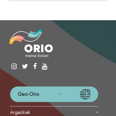
Geo-Orio
Argazkiak