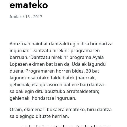
emateko
Irailak / 13 . 2017
Abuztuan hainbat dantzaldi egin dira hondartza
inguruan ‘Dantzatu nirekin!’ programaren
barruan. ‘Dantzatu nirekin!’ programa Ayala
Lopesen ekimen bat izan da, Udalak lagundu
duena. Programaren horren bidez, 30 bat
lagunez osatutako talde batek (haurrak,
gehienak; eta gurasoren bat ere bai) dantza-
saioak egin ditu abuztuko arratsaldeetan;
gehienak, hondartza inguruan.
Orain, ekimenari bukaera emateko, hiru dantza-
saio egingo dituzte herrian.