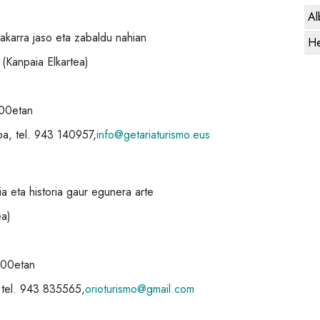
Al
karra jaso eta zabaldu nahian
He
 (Kanpaia Elkartea)
:00etan
a, tel. 943 140957,
info@getariaturismo.eus
a eta historia gaur egunera arte
ea)
:00etan
tel. 943 835565,
orioturismo@gmail.com