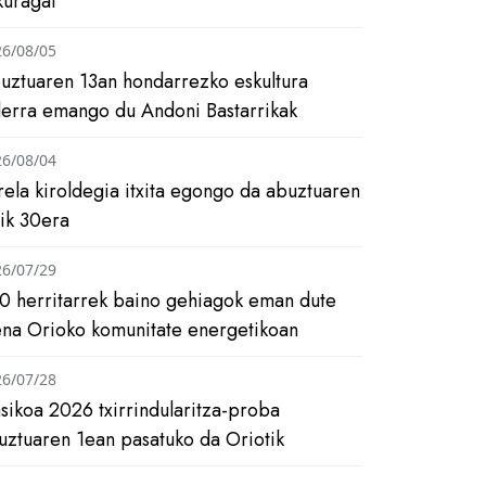
kuragai
26/08/05
uztuaren 13an hondarrezko eskultura
ilerra emango du Andoni Bastarrikak
26/08/04
rela kiroldegia itxita egongo da abuztuaren
tik 30era
26/07/29
0 herritarrek baino gehiagok eman dute
ena Orioko komunitate energetikoan
26/07/28
asikoa 2026 txirrindularitza-proba
uztuaren 1ean pasatuko da Oriotik