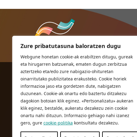
Zure pribatutasuna baloratzen dugu
Webgune honetan cookie-ak erabiltzen ditugu, gureak
eta hirugarren batzuenak, ematen dugun zerbitzua
aztertzeko eta/edo zure nabigazio-ohituretan
ORIOKO UDALA
oinarritutako publizitatea erakusteko. Cookie horiek
Herriko plaza,1
informazioa jaso eta gordetzen dute, nabigatzen
20810 Orio (Gipuzkoa)
duzunean. Cookie-ak onartu edo baztertu ditzakezu
T. 943 83 03 46
dagokion botoian klik eginez. «Pertsonalizatu» aukeran
klik eginez, bestalde, aukeratu dezakezu zein cookie
bulegoak@orio.eus
onartu nahi dituzun. Informazio gehiago nahi izanez
gero, gure
cookie-politika
kontsultatu dezakezu.