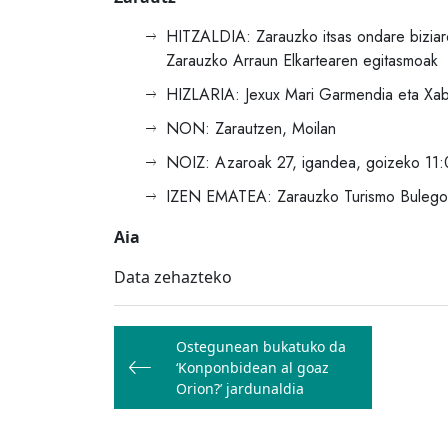
HITZALDIA: Zarauzko itsas ondare biziare
Zarauzko Arraun Elkartearen egitasmoak
HIZLARIA: Jexux Mari Garmendia eta Xabie
NON: Zarautzen, Moilan
NOIZ: Azaroak 27, igandea, goizeko 11
IZEN EMATEA: Zarauzko Turismo Bulegoa
Aia
Data zehazteko
Bidalketetan
Ostegunean bukatuko da
zehar
‘Konponbidean al goaz
nabigatu
Orion?’ jardunaldia