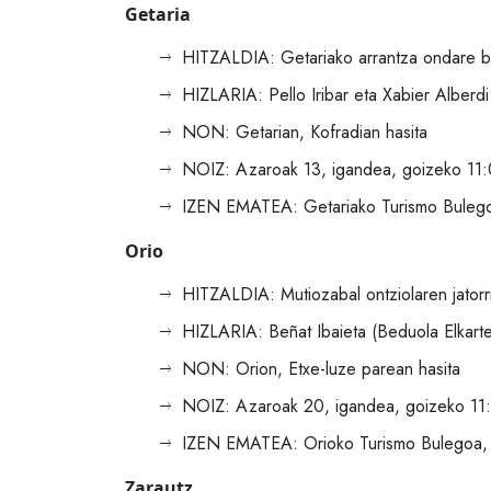
Getaria
HITZALDIA: Getariako arrantza ondare ba
HIZLARIA: Pello Iribar eta Xabier Alberdi
NON: Getarian, Kofradian hasita
NOIZ: Azaroak 13, igandea, goizeko 11
IZEN EMATEA: Getariako Turismo Bulego
Orio
HITZALDIA: Mutiozabal ontziolaren jatorri
HIZLARIA: Beñat Ibaieta (Beduola Elkart
NON: Orion, Etxe-luze parean hasita
NOIZ: Azaroak 20, igandea, goizeko 11
IZEN EMATEA: Orioko Turismo Bulegoa, 
Zarautz