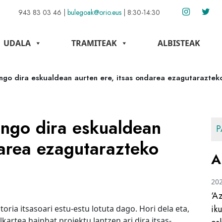
943 83 03 46
|
bulegoak@orio.eus
|
8:30-14:30
UDALA
TRAMITEAK
ALBISTEAK
egingo dira eskualdean aurten ere, itsas ondarea ezagutaraztek
gingo dira eskualdean
P
darea ezagutarazteko
A
20
‘A
ik
toria itsasoari estu-estu lotuta dago. Hori dela eta,
artea hainbat proiektu lantzen ari dira itsas-