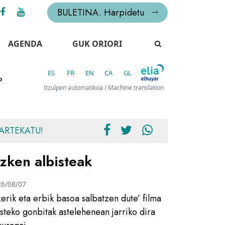
BULETINA. Harpidetu
AGENDA
GUK ORIORI
ES
FR
EN
CA
GL
o
Itzulpen automatikoa / Machine translation
ARTEKATU!
zken albisteak
26/08/07
zerik eta erbik basoa salbatzen dute’ filma
usteko gonbitak astelehenean jarriko dira