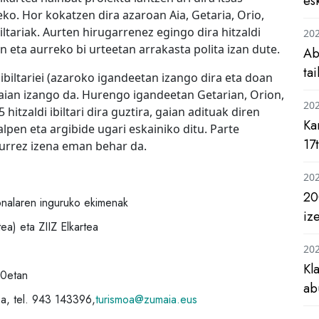
es
o. Hor kokatzen dira azaroan Aia, Getaria, Orio,
iltariak. Aurten hirugarrenez egingo dira hitzaldi
20
n eta aurreko bi urteetan arrakasta polita izan dute.
Ab
ta
ibiltariei (azaroko igandeetan izango dira eta doan
aian izango da. Hurengo igandeetan Getarian, Orion,
20
hitzaldi ibiltari dira guztira, gaian adituak diren
Ka
lpen eta argibide ugari eskainiko ditu. Parte
17
aurrez izena eman behar da.
20
20
onalaren inguruko ekimenak
iz
ea) eta ZIIZ Elkartea
20
Kl
00etan
ab
, tel. 943 143396,
turismoa@zumaia.eus