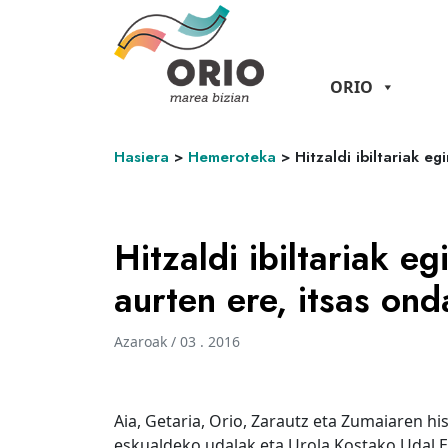
ORIO
Hasiera
>
Hemeroteka
>
Hitzaldi ibiltariak 
Hitzaldi ibiltariak e
aurten ere, itsas on
Azaroak / 03 . 2016
Aia, Getaria, Orio, Zarautz eta Zumaiaren his
eskualdeko udalak eta Urola Kostako Udal Elk