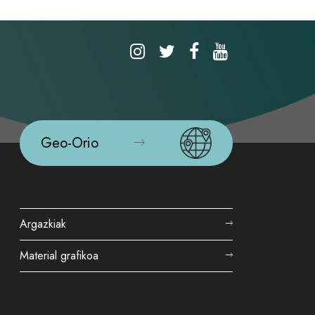
Geo-Orio
Argazkiak
Material grafikoa