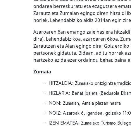
ondarea berreskuratu eta ezagutzera ematek
Zarautz eta Zumaian egingo diren hitzaldi ib
horiek. Lehendabiziko aldiz 2014an egin zire
Azaroaren 6an emango zaie hasiera hitzaldi 
dira). Lehendabizikoa, azaroaren 6koa, Zum
Zarautzen eta Aian egingo dira. Goiz erdiko 5 
pertsonek gidatuta. Bidean, aditu horrek aza
hartzeko ez da ezer ordaindu behar, baina 
Zumaia
HITZALDIA: Zumaiako ontzigintza tradizi
HIZLARIA: Beñat Ibaieta (Beduaola Elkart
NON: Zumaian, Amaia plazan hasita
NOIZ: Azaroak 6, igandea, goizeko 11:
IZEN EMATEA: Zumaiako Turismo Bulegoa