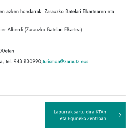
n azken hondarrak: Zarauzko Batelari Elkartearen eta
r Alberdi (Zarauzko Batelari Elkartea)
:00etan
, tel. 943 830990,
turismoa@zarautz.eus
Lapurrak sartu dira KTAn
eta Eguneko Zentroan