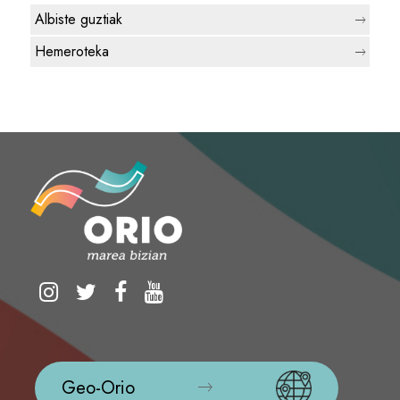
Albiste guztiak
Hemeroteka
Geo-Orio