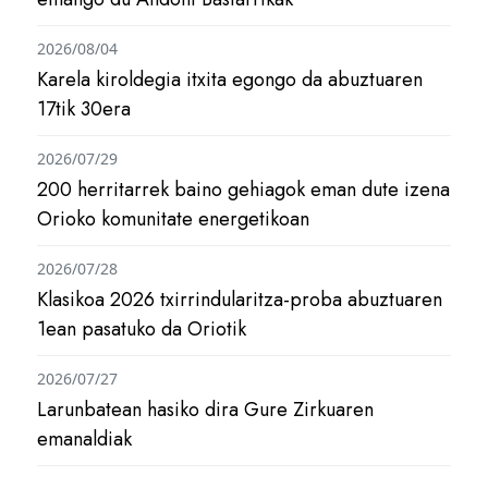
2026/08/04
Karela kiroldegia itxita egongo da abuztuaren
17tik 30era
2026/07/29
200 herritarrek baino gehiagok eman dute izena
Orioko komunitate energetikoan
2026/07/28
Klasikoa 2026 txirrindularitza-proba abuztuaren
1ean pasatuko da Oriotik
2026/07/27
Larunbatean hasiko dira Gure Zirkuaren
emanaldiak