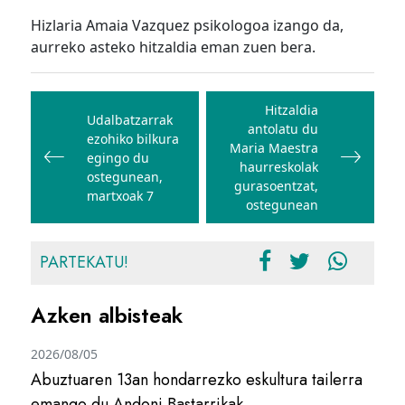
Hizlaria Amaia Vazquez psikologoa izango da,
aurreko asteko hitzaldia eman zuen bera.
Bidalketetan
zehar
Hitzaldia
Udalbatzarrak
antolatu du
nabigatu
ezohiko bilkura
Maria Maestra
egingo du
haurreskolak
ostegunean,
gurasoentzat,
martxoak 7
ostegunean
PARTEKATU!
Azken albisteak
2026/08/05
Abuztuaren 13an hondarrezko eskultura tailerra
emango du Andoni Bastarrikak