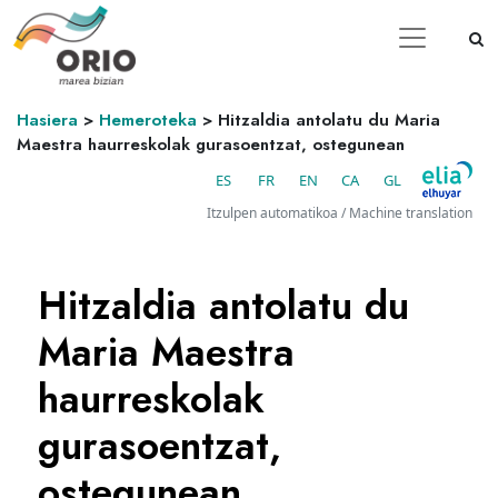
Hasiera
>
Hemeroteka
>
Hitzaldia antolatu du Maria
Maestra haurreskolak gurasoentzat, ostegunean
ES
FR
EN
CA
GL
Itzulpen automatikoa / Machine translation
Hitzaldia antolatu du
Maria Maestra
haurreskolak
gurasoentzat,
ostegunean