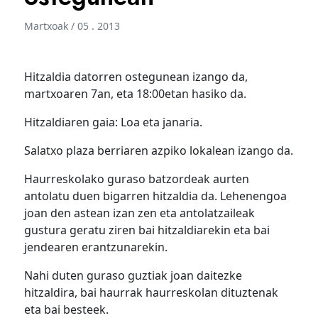
Martxoak / 05 . 2013
Hitzaldia datorren ostegunean izango da,
martxoaren 7an, eta 18:00etan hasiko da.
Hitzaldiaren gaia: Loa eta janaria.
Salatxo plaza berriaren azpiko lokalean izango da.
Haurreskolako guraso batzordeak aurten
antolatu duen bigarren hitzaldia da. Lehenengoa
joan den astean izan zen eta antolatzaileak
gustura geratu ziren bai hitzaldiarekin eta bai
jendearen erantzunarekin.
Nahi duten guraso guztiak joan daitezke
hitzaldira, bai haurrak haurreskolan dituztenak
eta bai besteek.