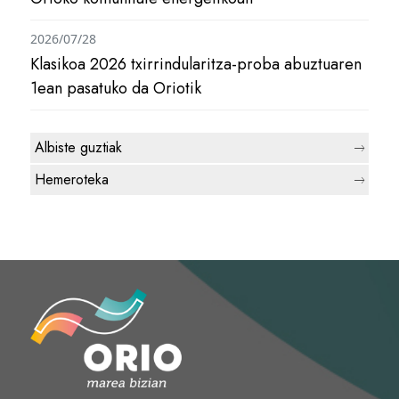
2026/07/28
Klasikoa 2026 txirrindularitza-proba abuztuaren
1ean pasatuko da Oriotik
Albiste guztiak
Hemeroteka