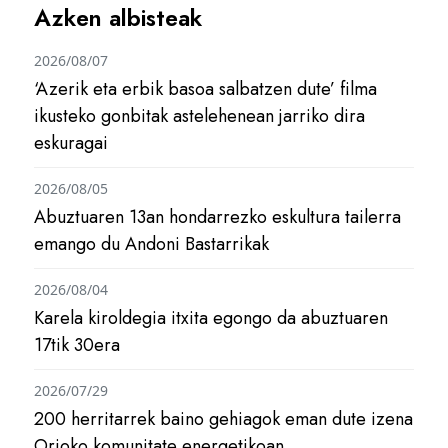
Azken albisteak
2026/08/07
‘Azerik eta erbik basoa salbatzen dute’ filma
ikusteko gonbitak astelehenean jarriko dira
eskuragai
2026/08/05
Abuztuaren 13an hondarrezko eskultura tailerra
emango du Andoni Bastarrikak
2026/08/04
Karela kiroldegia itxita egongo da abuztuaren
17tik 30era
2026/07/29
200 herritarrek baino gehiagok eman dute izena
Orioko komunitate energetikoan