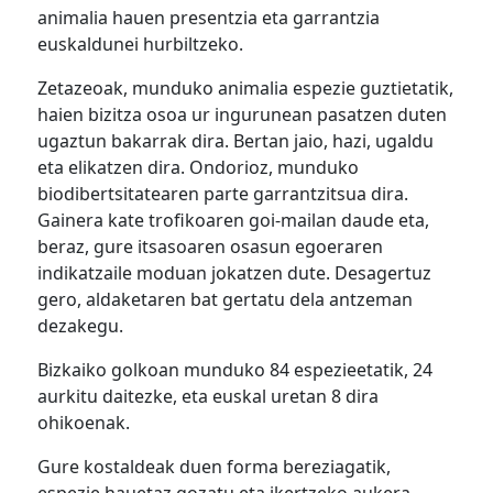
animalia hauen presentzia eta garrantzia
euskaldunei hurbiltzeko.
Zetazeoak, munduko animalia espezie guztietatik,
haien bizitza osoa ur ingurunean pasatzen duten
ugaztun bakarrak dira. Bertan jaio, hazi, ugaldu
eta elikatzen dira. Ondorioz, munduko
biodibertsitatearen parte garrantzitsua dira.
Gainera kate trofikoaren goi-mailan daude eta,
beraz, gure itsasoaren osasun egoeraren
indikatzaile moduan jokatzen dute. Desagertuz
gero, aldaketaren bat gertatu dela antzeman
dezakegu.
Bizkaiko golkoan munduko 84 espezieetatik, 24
aurkitu daitezke, eta euskal uretan 8 dira
ohikoenak.
Gure kostaldeak duen forma bereziagatik,