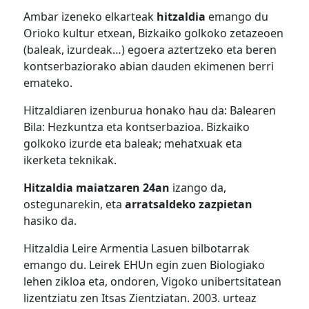
Ambar izeneko elkarteak
hitzaldia
emango du
Orioko kultur etxean, Bizkaiko golkoko zetazeoen
(baleak, izurdeak…) egoera aztertzeko eta beren
kontserbaziorako abian dauden ekimenen berri
emateko.
Hitzaldiaren izenburua honako hau da: Balearen
Bila: Hezkuntza eta kontserbazioa. Bizkaiko
golkoko izurde eta baleak; mehatxuak eta
ikerketa teknikak.
Hitzaldia maiatzaren 24an
izango da,
ostegunarekin, eta
arratsaldeko zazpietan
hasiko da.
Hitzaldia Leire Armentia Lasuen bilbotarrak
emango du. Leirek EHUn egin zuen Biologiako
lehen zikloa eta, ondoren, Vigoko unibertsitatean
lizentziatu zen Itsas Zientziatan. 2003. urteaz