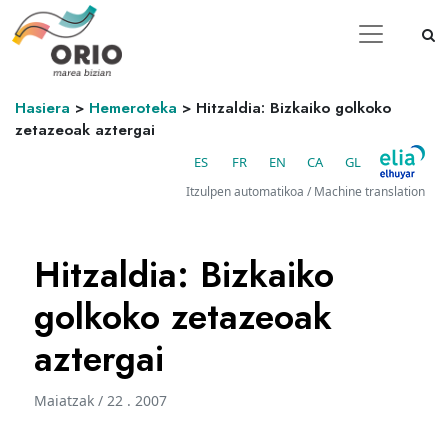
Hasiera
>
Hemeroteka
>
Hitzaldia: Bizkaiko golkoko
zetazeoak aztergai
ES
FR
EN
CA
GL
Itzulpen automatikoa / Machine translation
Hitzaldia: Bizkaiko
golkoko zetazeoak
aztergai
Maiatzak / 22 . 2007