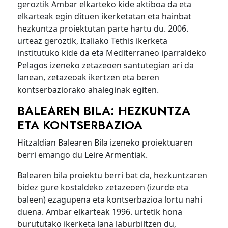
geroztik Ambar elkarteko kide aktiboa da eta
elkarteak egin dituen ikerketatan eta hainbat
hezkuntza proiektutan parte hartu du. 2006.
urteaz geroztik, Italiako Tethis ikerketa
institutuko kide da eta Mediterraneo iparraldeko
Pelagos izeneko zetazeoen santutegian ari da
lanean, zetazeoak ikertzen eta beren
kontserbaziorako ahaleginak egiten.
BALEAREN BILA: HEZKUNTZA
ETA KONTSERBAZIOA
Hitzaldian Balearen Bila izeneko proiektuaren
berri emango du Leire Armentiak.
Balearen bila proiektu berri bat da, hezkuntzaren
bidez gure kostaldeko zetazeoen (izurde eta
baleen) ezagupena eta kontserbazioa lortu nahi
duena. Ambar elkarteak 1996. urtetik hona
burututako ikerketa lana laburbiltzen du,