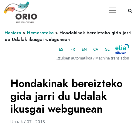
Hasiera
>
Hemeroteka
>
Hondakinak bereizteko gida jarri
du Udalak ikusgai webgunean
ES
FR
EN
CA
GL
Itzulpen automatikoa / Machine translation
Hondakinak bereizteko
gida jarri du Udalak
ikusgai webgunean
Urriak / 07 . 2013