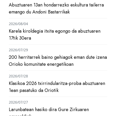
Abuztuaren 13an hondarrezko eskultura tailerra
emango du Andoni Bastarrikak
2026/08/04
Karela kiroldegia itxita egongo da abuztuaren
17tik 30era
2026/07/29
200 herritarrek baino gehiagok eman dute izena
Orioko komunitate energetikoan
2026/07/28
Klasikoa 2026 txirrindularitza-proba abuztuaren
1ean pasatuko da Oriotik
2026/07/27
Larunbatean hasiko dira Gure Zirkuaren