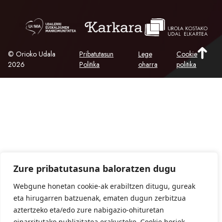
© Orioko Udala
Pribatutasun
Lege
Cookie
2026
Politika
oharra
politika
Zure pribatutasuna baloratzen dugu
Webgune honetan cookie-ak erabiltzen ditugu, gureak
eta hirugarren batzuenak, ematen dugun zerbitzua
aztertzeko eta/edo zure nabigazio-ohituretan
oinarritutako publizitatea erakusteko. Cookie horiek