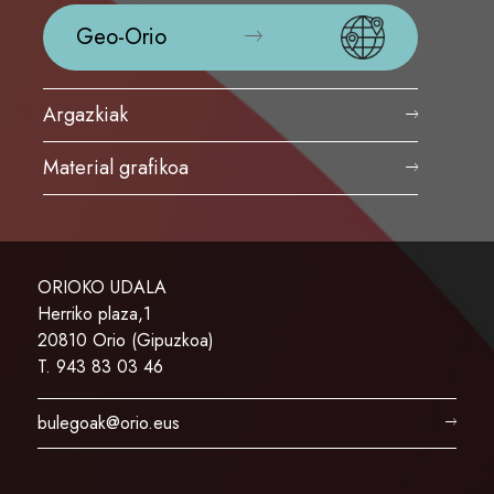
Geo-Orio
Argazkiak
Material grafikoa
ORIOKO UDALA
Herriko plaza,1
20810 Orio (Gipuzkoa)
T. 943 83 03 46
bulegoak@orio.eus