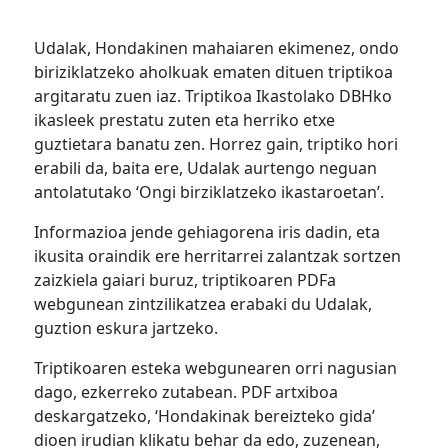
Udalak, Hondakinen mahaiaren ekimenez, ondo
biriziklatzeko aholkuak ematen dituen triptikoa
argitaratu zuen iaz. Triptikoa Ikastolako DBHko
ikasleek prestatu zuten eta herriko etxe
guztietara banatu zen. Horrez gain, triptiko hori
erabili da, baita ere, Udalak aurtengo neguan
antolatutako ‘Ongi birziklatzeko ikastaroetan’.
Informazioa jende gehiagorena iris dadin, eta
ikusita oraindik ere herritarrei zalantzak sortzen
zaizkiela gaiari buruz, triptikoaren PDFa
webgunean zintzilikatzea erabaki du Udalak,
guztion eskura jartzeko.
Triptikoaren esteka webgunearen orri nagusian
dago, ezkerreko zutabean. PDF artxiboa
deskargatzeko, ‘Hondakinak bereizteko gida’
dioen irudian klikatu behar da edo, zuzenean,