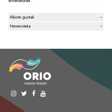
emanaldiak
Albiste guztiak
Hemeroteka