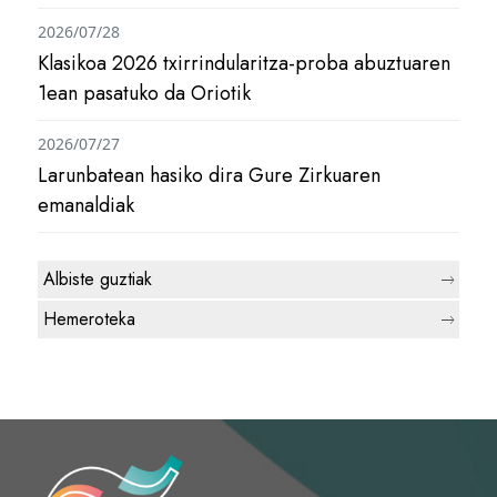
2026/07/28
Klasikoa 2026 txirrindularitza-proba abuztuaren
1ean pasatuko da Oriotik
2026/07/27
Larunbatean hasiko dira Gure Zirkuaren
emanaldiak
Albiste guztiak
Hemeroteka