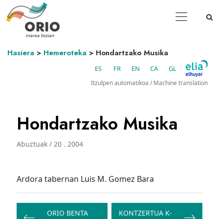
Hasiera
>
Hemeroteka
>
Hondartzako Musika
ES
FR
EN
CA
GL
Itzulpen automatikoa / Machine translation
Hondartzako Musika
Abuztuak / 20 . 2004
Ardora tabernan Luis M. Gomez Bara
Bidalketetan
zehar
ORIO BENTA
KONTZERTUA K-