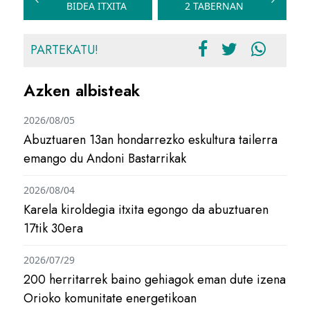
BIDEA ITXITA
2 TABERNAN
nabigatu
PARTEKATU!
Azken albisteak
2026/08/05
Abuztuaren 13an hondarrezko eskultura tailerra
emango du Andoni Bastarrikak
2026/08/04
Karela kiroldegia itxita egongo da abuztuaren
17tik 30era
2026/07/29
200 herritarrek baino gehiagok eman dute izena
Orioko komunitate energetikoan