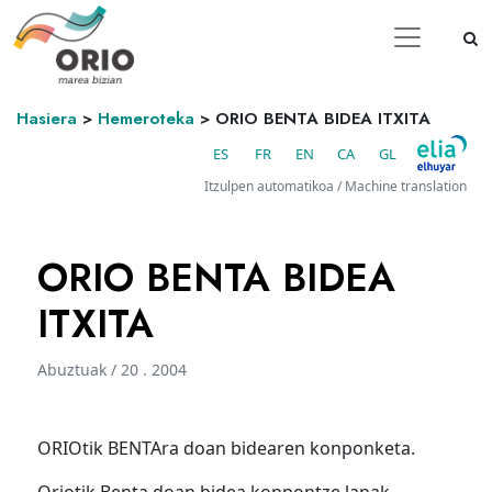
Hasiera
>
Hemeroteka
>
ORIO BENTA BIDEA ITXITA
ES
FR
EN
CA
GL
Itzulpen automatikoa / Machine translation
ORIO BENTA BIDEA
ITXITA
Abuztuak / 20 . 2004
ORIOtik BENTAra doan bidearen konponketa.