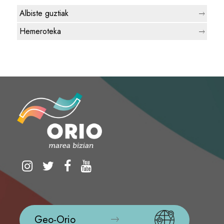
Albiste guztiak
Hemeroteka
Geo-Orio