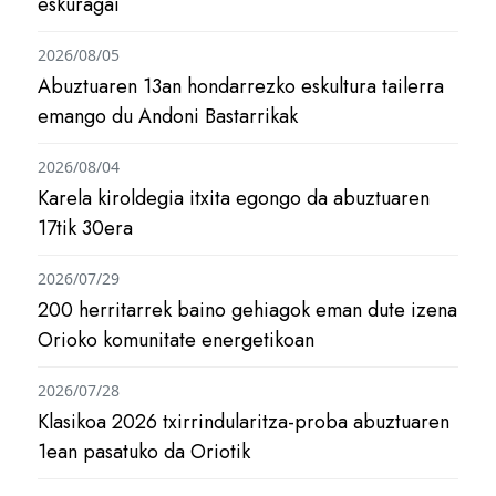
eskuragai
2026/08/05
Abuztuaren 13an hondarrezko eskultura tailerra
emango du Andoni Bastarrikak
2026/08/04
Karela kiroldegia itxita egongo da abuztuaren
17tik 30era
2026/07/29
200 herritarrek baino gehiagok eman dute izena
Orioko komunitate energetikoan
2026/07/28
Klasikoa 2026 txirrindularitza-proba abuztuaren
1ean pasatuko da Oriotik