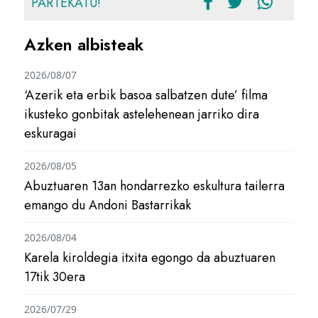
PARTEKATU!
Azken albisteak
2026/08/07
‘Azerik eta erbik basoa salbatzen dute’ filma
ikusteko gonbitak astelehenean jarriko dira
eskuragai
2026/08/05
Abuztuaren 13an hondarrezko eskultura tailerra
emango du Andoni Bastarrikak
2026/08/04
Karela kiroldegia itxita egongo da abuztuaren
17tik 30era
2026/07/29