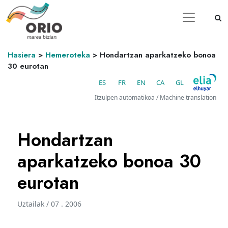
Hasiera
>
Hemeroteka
>
Hondartzan aparkatzeko bonoa
30 eurotan
ES
FR
EN
CA
GL
Itzulpen automatikoa / Machine translation
Hondartzan
aparkatzeko bonoa 30
eurotan
Uztailak / 07 . 2006