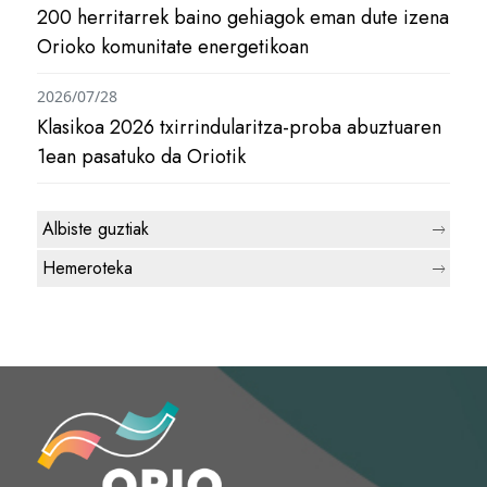
200 herritarrek baino gehiagok eman dute izena
Orioko komunitate energetikoan
2026/07/28
Klasikoa 2026 txirrindularitza-proba abuztuaren
1ean pasatuko da Oriotik
Albiste guztiak
Hemeroteka