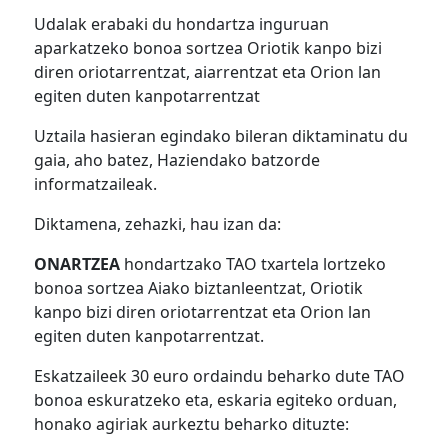
Udalak erabaki du hondartza inguruan
aparkatzeko bonoa sortzea Oriotik kanpo bizi
diren oriotarrentzat, aiarrentzat eta Orion lan
egiten duten kanpotarrentzat
Uztaila hasieran egindako bileran diktaminatu du
gaia, aho batez, Haziendako batzorde
informatzaileak.
Diktamena, zehazki, hau izan da:
ONARTZEA
hondartzako TAO txartela lortzeko
bonoa sortzea Aiako biztanleentzat, Oriotik
kanpo bizi diren oriotarrentzat eta Orion lan
egiten duten kanpotarrentzat.
Eskatzaileek 30 euro ordaindu beharko dute TAO
bonoa eskuratzeko eta, eskaria egiteko orduan,
honako agiriak aurkeztu beharko dituzte: