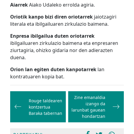
Aiarrek
Aiako Udaleko errolda agiria.
Oriotik kanpo bizi diren oriotarrek
jaiotzagiri
literala eta ibilgailuaren zirkulazio baimena.
Enpresa ibilgailua duten oriotarrek
ibilgailuaren zirkulazio baimena eta enpresaren
ziurtagiria, ohizko gidaria nor den adierazten
duena.
Orion lan egiten duten kanpotarrek
lan
kontratuaren kopia bat.
Bidalketetan
zehar
Zine emanaldia
Rouge taldearen
izango da
nabigatu
kontzertua
larunbat gauean
Baraka tabernan
hondartzan