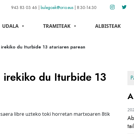
943 83 03 46
|
bulegoak@orio.eus
|
8:30-14:30
UDALA
TRAMITEAK
ALBISTEAK
 irekiko du Iturbide 13 atariaren parean
 irekiko du Iturbide 13
P
A
20
saera libre uzteko toki horretan martxoaren 8tik
Ab
ta