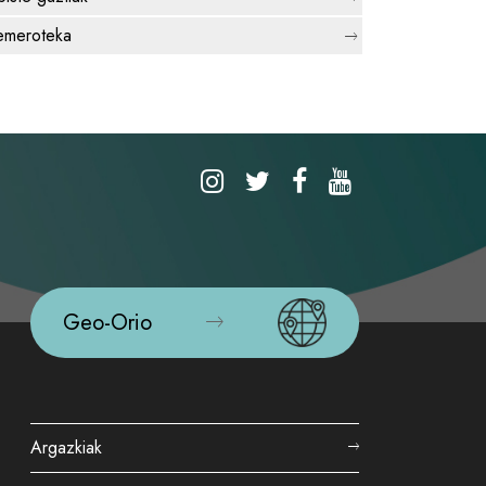
meroteka
Geo-Orio
Argazkiak