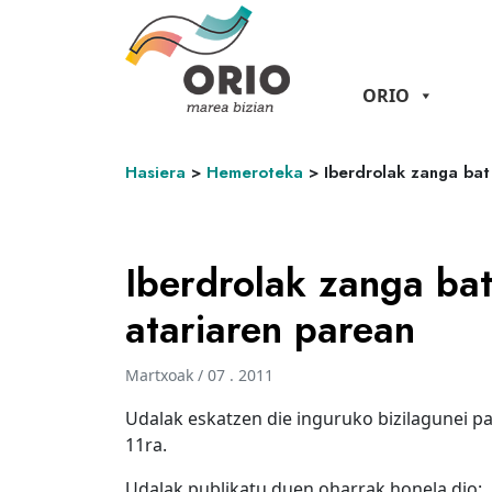
ORIO
Hasiera
>
Hemeroteka
>
Iberdrolak zanga bat
Iberdrolak zanga bat
atariaren parean
Martxoak / 07 . 2011
Udalak eskatzen die inguruko bizilagunei pa
11ra.
Udalak publikatu duen oharrak honela dio: