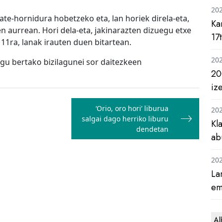
20
itate-hornidura hobetzeko eta, lan horiek direla-eta,
Ka
en aurrean. Hori dela-eta, jakinarazten dizuegu etxe
17
 11ra, lanak irauten duen bitartean.
20
gu bertako bizilagunei sor daitezkeen
20
iz
‘Orio, oro hori’ liburua
20
salgai dago herriko liburu
Kl
dendetan
ab
20
La
em
Al