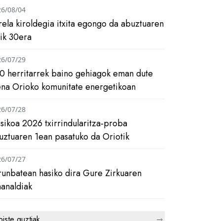
26/08/04
rela kiroldegia itxita egongo da abuztuaren
tik 30era
26/07/29
0 herritarrek baino gehiagok eman dute
ena Orioko komunitate energetikoan
26/07/28
asikoa 2026 txirrindularitza-proba
uztuaren 1ean pasatuko da Oriotik
26/07/27
runbatean hasiko dira Gure Zirkuaren
analdiak
biste guztiak