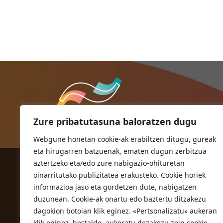
Zure pribatutasuna baloratzen dugu
Webgune honetan cookie-ak erabiltzen ditugu, gureak
eta hirugarren batzuenak, ematen dugun zerbitzua
aztertzeko eta/edo zure nabigazio-ohituretan
ORIOKO UDALA
oinarritutako publizitatea erakusteko. Cookie horiek
Herriko plaza,1
informazioa jaso eta gordetzen dute, nabigatzen
20810 Orio (Gipuzkoa)
duzunean. Cookie-ak onartu edo baztertu ditzakezu
T. 943 83 03 46
dagokion botoian klik eginez. «Pertsonalizatu» aukeran
klik eginez, bestalde, aukeratu dezakezu zein cookie