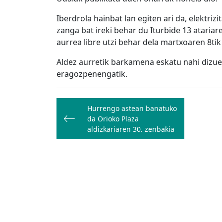
Iberdrola hainbat lan egiten ari da, elektriz
zanga bat ireki behar du Iturbide 13 atariar
aurrea libre utzi behar dela martxoaren 8tik
Aldez aurretik barkamena eskatu nahi dizue
eragozpenengatik.
Bidalketetan
Hurrengo astean banatuko
zehar
da Orioko Plaza
nabigatu
aldizkariaren 30. zenbakia