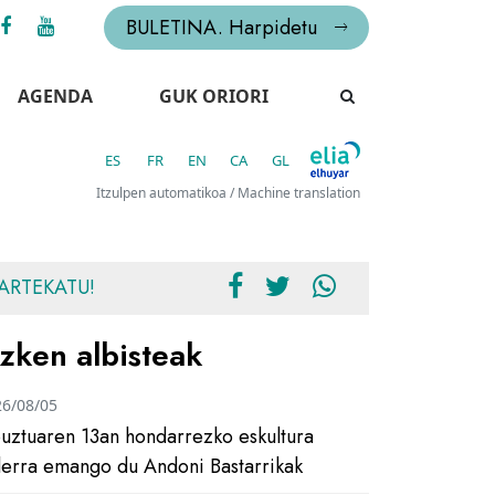
BULETINA. Harpidetu
AGENDA
GUK ORIORI
ES
FR
EN
CA
GL
Itzulpen automatikoa / Machine translation
ARTEKATU!
zken albisteak
26/08/05
uztuaren 13an hondarrezko eskultura
ilerra emango du Andoni Bastarrikak