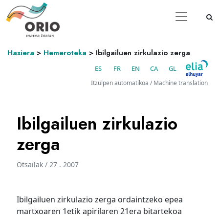
Hasiera
>
Hemeroteka
>
Ibilgailuen zirkulazio zerga
ES
FR
EN
CA
GL
Itzulpen automatikoa / Machine translation
Ibilgailuen zirkulazio
zerga
Otsailak / 27 . 2007
Ibilgailuen zirkulazio zerga ordaintzeko epea
martxoaren 1etik apirilaren 21era bitartekoa