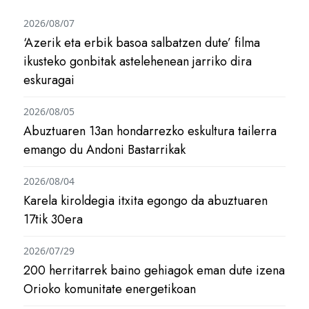
2026/08/07
‘Azerik eta erbik basoa salbatzen dute’ filma
ikusteko gonbitak astelehenean jarriko dira
eskuragai
2026/08/05
Abuztuaren 13an hondarrezko eskultura tailerra
emango du Andoni Bastarrikak
2026/08/04
Karela kiroldegia itxita egongo da abuztuaren
17tik 30era
2026/07/29
200 herritarrek baino gehiagok eman dute izena
Orioko komunitate energetikoan