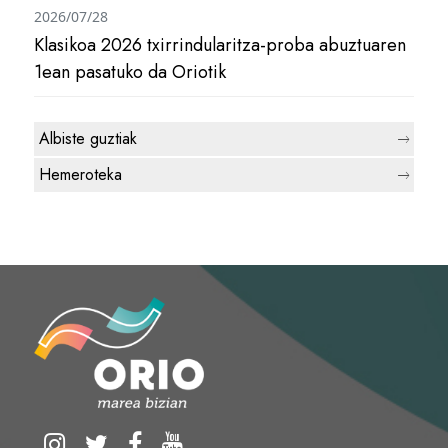
2026/07/28
Klasikoa 2026 txirrindularitza-proba abuztuaren
1ean pasatuko da Oriotik
Albiste guztiak
Hemeroteka