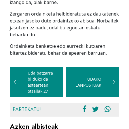
izango da, biak barne.
Zergaren ordainketa helbideratuta ez daukatenek
etxean jasoko dute ordaintzeko abisua. Norbaitek
jasotzen ez badu, udal bulegoetan eskatu
beharko du.
Ordainketa banketxe edo aurrezki kutxaren
bitartez bideratu behar da epearen barruan.
Bidalketetan
zehar
Udalbatzarra
bilduko da
UDAKO
nabigatu
asteartean,
LANPOSTUAK
otsailak 27
PARTEKATU!
Azken albisteak