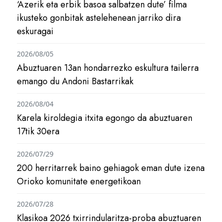
‘Azerik eta erbik basoa salbatzen dute’ filma
ikusteko gonbitak astelehenean jarriko dira
eskuragai
2026/08/05
Abuztuaren 13an hondarrezko eskultura tailerra
emango du Andoni Bastarrikak
2026/08/04
Karela kiroldegia itxita egongo da abuztuaren
17tik 30era
2026/07/29
200 herritarrek baino gehiagok eman dute izena
Orioko komunitate energetikoan
2026/07/28
Klasikoa 2026 txirrindularitza-proba abuztuaren