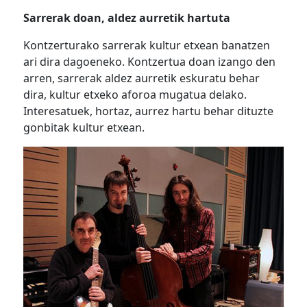
Sarrerak doan, aldez aurretik hartuta
Kontzerturako sarrerak kultur etxean banatzen
ari dira dagoeneko. Kontzertua doan izango den
arren, sarrerak aldez aurretik eskuratu behar
dira, kultur etxeko aforoa mugatua delako.
Interesatuek, hortaz, aurrez hartu behar dituzte
gonbitak kultur etxean.