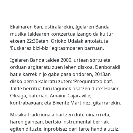
Ekainaren 6an, ostiralarekin, Igelaren Banda
musika taldearen kontzertua izango da kultur
etxean 22:30etan, Orioko Udalak antolatuta
‘Euskaraz bizi-bizi’ egitasmoaren barruan.
Igelaren Banda taldea 2000. urtean sortu eta
orduan argitaratu zuen lehen diskoa. Denboraldi
bat elkarrekin jo gabe pasa ondoren, 2013an
disko berria kaleratu zuten: ‘Preguntatxo bat’.
Talde berritua hiru lagunek osatzen dute: Hasier
Oleaga, baterian; Amaiur Cajaraville,
kontrabaxuan; eta Bixente Martínez, gitarrarekin.
Musika tradizionala hartzen dute oinarri eta,
haren gainean, bertsio instrumental berriak
egiten dituzte, inprobisazioari tarte handia utziz.