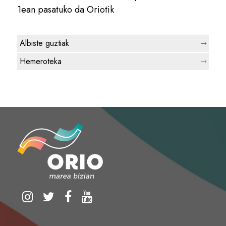
1ean pasatuko da Oriotik
Albiste guztiak
Hemeroteka