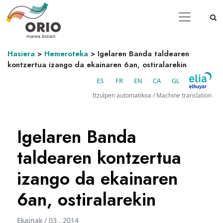
Hasiera
>
Hemeroteka
>
Igelaren Banda taldearen
kontzertua izango da ekainaren 6an, ostiralarekin
ES
FR
EN
CA
GL
Itzulpen automatikoa / Machine translation
Igelaren Banda
taldearen kontzertua
izango da ekainaren
6an, ostiralarekin
Ekainak / 03 . 2014