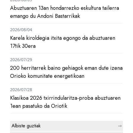
Abuztuaren 13an hondarrezko eskultura tailerra
emango du Andoni Bastarrikak
2026/08/04
Karela kiroldegia itxita egongo da abuztuaren
17tik 30era
2026/07/29
200 herritarrek baino gehiagok eman dute izena
Orioko komunitate energetikoan
2026/07/28
Klasikoa 2026 txirrindularitza-proba abuztuaren
1ean pasatuko da Oriotik
Albiste guztiak