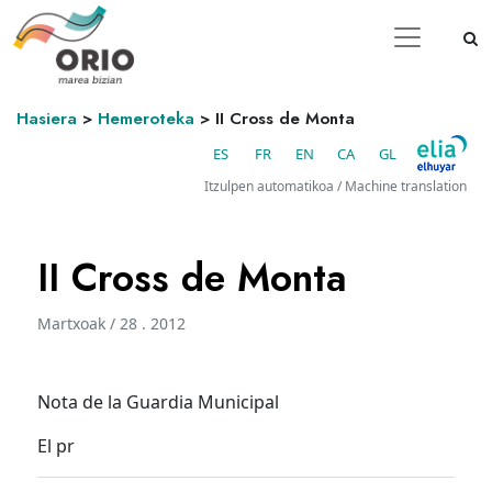
Hasiera
>
Hemeroteka
>
II Cross de Monta
ES
FR
EN
CA
GL
Itzulpen automatikoa / Machine translation
II Cross de Monta
Martxoak / 28 . 2012
Nota de la Guardia Municipal
El pr