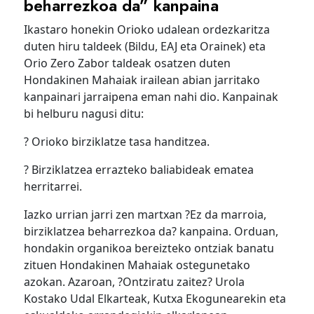
beharrezkoa da” kanpaina
Ikastaro honekin Orioko udalean ordezkaritza
duten hiru taldeek (Bildu, EAJ eta Orainek) eta
Orio Zero Zabor taldeak osatzen duten
Hondakinen Mahaiak irailean abian jarritako
kanpainari jarraipena eman nahi dio. Kanpainak
bi helburu nagusi ditu:
? Orioko birziklatze tasa handitzea.
? Birziklatzea errazteko baliabideak ematea
herritarrei.
Iazko urrian jarri zen martxan ?Ez da marroia,
birziklatzea beharrezkoa da? kanpaina. Orduan,
hondakin organikoa bereizteko ontziak banatu
zituen Hondakinen Mahaiak ostegunetako
azokan. Azaroan, ?Ontziratu zaitez? Urola
Kostako Udal Elkarteak, Kutxa Ekogunearekin eta