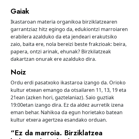
Gaiak
Ikastaroan materia organikoa birziklatzearen
garrantziaz hitz egingo da, edukiontzi marroiaren
erabilera azalduko da eta jendeari erakutsiko
zaio, baita ere, nola bereizi beste frakzioak: beira,
papera, ontzi arinak, ehunak? Birzkilatzeak
dakartzan onurak ere azalduko dira.
Noiz
Ordu erdi pasatxoko ikastaroa izango da. Orioko
kultur etxean emango da otsailaren 11, 13, 19 eta
21ean (azken hori, gaztelaniaz). Saio guztiak
19:00etan izango dira. Ez da aldez aurretik izena
eman behar. Nahikoa da egun horietako batean
kultur etxera agertzea esandako orduan.
“Ez da marroia. Birziklatzea