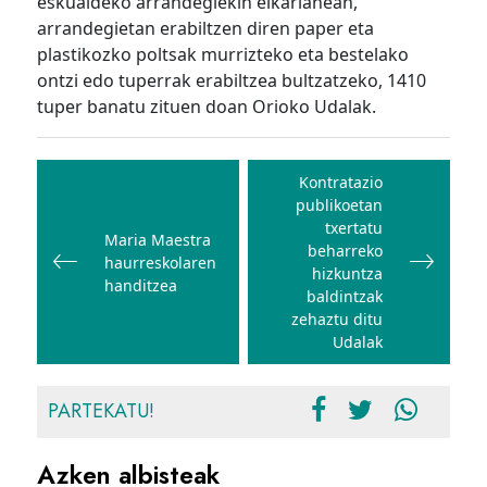
eskualdeko arrandegiekin elkarlanean,
arrandegietan erabiltzen diren paper eta
plastikozko poltsak murrizteko eta bestelako
ontzi edo tuperrak erabiltzea bultzatzeko, 1410
tuper banatu zituen doan Orioko Udalak.
Bidalketetan
zehar
Kontratazio
publikoetan
nabigatu
txertatu
Maria Maestra
beharreko
haurreskolaren
hizkuntza
handitzea
baldintzak
zehaztu ditu
Udalak
PARTEKATU!
Azken albisteak