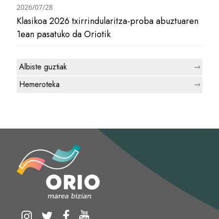
2026/07/28
Klasikoa 2026 txirrindularitza-proba abuztuaren
1ean pasatuko da Oriotik
Albiste guztiak
Hemeroteka