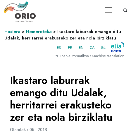
Hasiera
>
Hemeroteka
>
Ikastaro laburrak emango ditu
Udalak, herritarrei erakusteko zer eta nola birziklatu
ES
FR
EN
CA
GL
Itzulpen automatikoa / Machine translation
Ikastaro laburrak
emango ditu Udalak,
herritarrei erakusteko
zer eta nola birziklatu
Otsailak / 06 . 2013