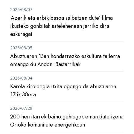
2026/08/07
‘Azerik eta erbik basoa salbatzen dute’ filma
ikusteko gonbitak astelehenean jarriko dira
eskuragai
2026/08/05
Abuztuaren 13an hondarrezko eskultura tailerra
emango du Andoni Bastarrikak
2026/08/04
Karela kiroldegia itxita egongo da abuztuaren
17tik 30era
2026/07/29
200 herritarrek baino gehiagok eman dute izena
Orioko komunitate energetikoan