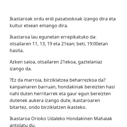
Ikastaroak ordu erdi pasatxokoak izango dira eta
kultur etxean emango dira.
Ikastaroa lau egunetan errepikatuko da:
otsailaren 11, 13, 19 eta 21ean; beti, 19:00etan
hasita.
Azken saioa, otsailaren 21ekoa, gaztelaniaz
izango da.
?Ez da marroia, birziklatzea beharrezkoa da?
kanpainaren barruan, hondakinak bereizten hasi
nahi duten herritarrek eta gaur egun bereizten
dutenek aukera izango dute, ikastaroaren
bitartez, ondo birziklatzen ikasteko.
Ikastaroa Orioko Udaleko Hondakinen Mahaiak
antolatu du.