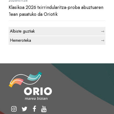
2026/07/28
Klasikoa 2026 txirrindularitza-proba abuztuaren
1ean pasatuko da Oriotik
Albiste guztiak
Hemeroteka