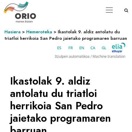
Hasiera
>
Hemeroteka
>
Ikastolak 9. aldiz antolatu du
triatloi herrikoia San Pedro jaietako programaren barruan
ES
FR
EN
CA
GL
Itzulpen automatikoa / Machine translation
Ikastolak 9. aldiz
antolatu du triatloi
herrikoia San Pedro
jaietako programaren
barruan