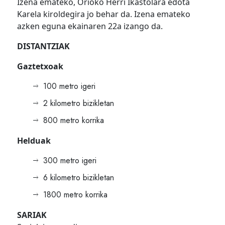
Izena emateko, Orioko Herri Ikastolara edota
Karela kiroldegira jo behar da. Izena emateko
azken eguna ekainaren 22a izango da.
DISTANTZIAK
Gaztetxoak
100 metro igeri
2 kilometro bizikletan
800 metro korrika
Helduak
300 metro igeri
6 kilometro bizikletan
1800 metro korrika
SARIAK