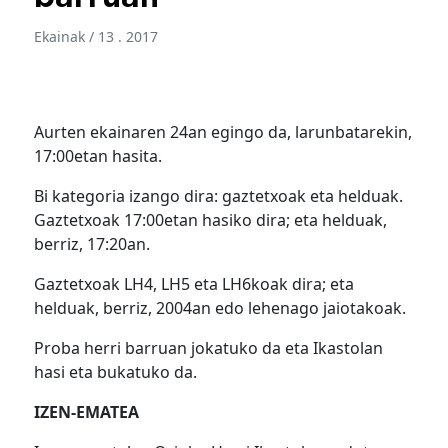
Ekainak / 13 . 2017
Aurten ekainaren 24an egingo da, larunbatarekin,
17:00etan hasita.
Bi kategoria izango dira: gaztetxoak eta helduak.
Gaztetxoak 17:00etan hasiko dira; eta helduak,
berriz, 17:20an.
Gaztetxoak LH4, LH5 eta LH6koak dira; eta
helduak, berriz, 2004an edo lehenago jaiotakoak.
Proba herri barruan jokatuko da eta Ikastolan
hasi eta bukatuko da.
IZEN-EMATEA