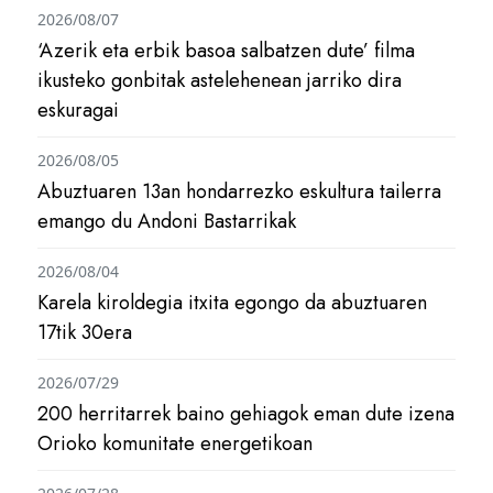
2026/08/07
‘Azerik eta erbik basoa salbatzen dute’ filma
ikusteko gonbitak astelehenean jarriko dira
eskuragai
2026/08/05
Abuztuaren 13an hondarrezko eskultura tailerra
emango du Andoni Bastarrikak
2026/08/04
Karela kiroldegia itxita egongo da abuztuaren
17tik 30era
2026/07/29
200 herritarrek baino gehiagok eman dute izena
Orioko komunitate energetikoan