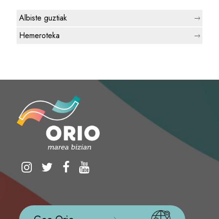
Albiste guztiak
Hemeroteka