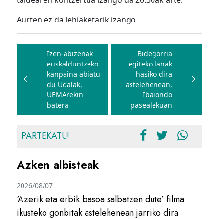
taldearen kontzertua izango da 20:30ak arte.
Aurten ez da lehiaketarik izango.
Bidalketetan
zehar
Izen-abizenak
Bidegorria
euskalduntzeko
egiteko lanak
nabigatu
kanpaina abiatu
hasiko dira
du Udalak,
astelehenean,
UEMArekin
Ibaiondo
batera
pasealekuan
PARTEKATU!
Azken albisteak
2026/08/07
‘Azerik eta erbik basoa salbatzen dute’ filma
ikusteko gonbitak astelehenean jarriko dira