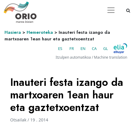
Hasiera
>
Hemeroteka
>
Inauteri festa izango da
martxoaren 1ean haur eta gaztetxoentzat
ES
FR
EN
CA
GL
Itzulpen automatikoa / Machine translation
Inauteri festa izango da
martxoaren 1ean haur
eta gaztetxoentzat
Otsailak / 19 . 2014