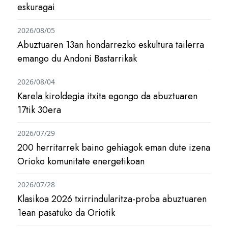
eskuragai
2026/08/05
Abuztuaren 13an hondarrezko eskultura tailerra
emango du Andoni Bastarrikak
2026/08/04
Karela kiroldegia itxita egongo da abuztuaren
17tik 30era
2026/07/29
200 herritarrek baino gehiagok eman dute izena
Orioko komunitate energetikoan
2026/07/28
Klasikoa 2026 txirrindularitza-proba abuztuaren
1ean pasatuko da Oriotik