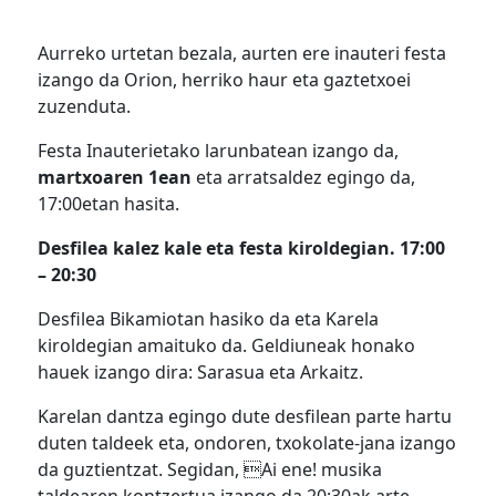
Aurreko urtetan bezala, aurten ere inauteri festa
izango da Orion, herriko haur eta gaztetxoei
zuzenduta.
Festa Inauterietako larunbatean izango da,
martxoaren 1ean
eta arratsaldez egingo da,
17:00etan hasita.
Desfilea kalez kale eta festa kiroldegian. 17:00
– 20:30
Desfilea Bikamiotan hasiko da eta Karela
kiroldegian amaituko da. Geldiuneak honako
hauek izango dira: Sarasua eta Arkaitz.
Karelan dantza egingo dute desfilean parte hartu
duten taldeek eta, ondoren, txokolate-jana izango
da guztientzat. Segidan, Ai ene! musika