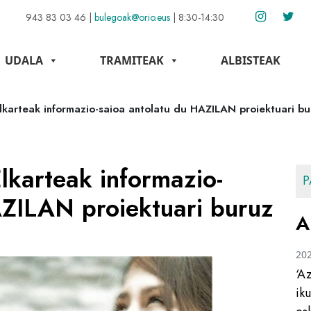
943 83 03 46
|
bulegoak@orio.eus
|
8:30-14:30
UDALA
TRAMITEAK
ALBISTEAK
lkarteak informazio-saioa antolatu du HAZILAN proiektuari bu
lkarteak informazio-
P
AZILAN proiektuari buruz
A
20
‘A
ik