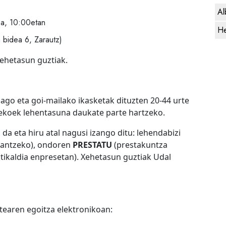
Al
ea, 10:00etan
He
a bidea 6, Zarautz)
ehetasun guztiak.
ago eta goi-mailako ikasketak dituzten 20-44 urte
dekoek lehentasuna daukate parte hartzeko.
da eta hiru atal nagusi izango ditu: lehendabizi
lantzeko), ondoren
PRESTATU
(prestakuntza
tikaldia enpresetan). Xehetasun guztiak Udal
tearen egoitza elektronikoan: