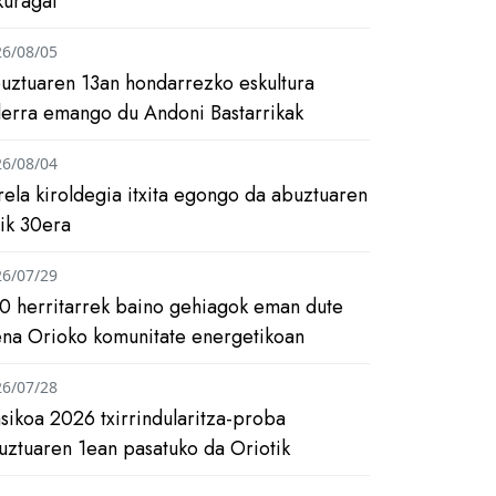
kuragai
26/08/05
uztuaren 13an hondarrezko eskultura
ilerra emango du Andoni Bastarrikak
26/08/04
rela kiroldegia itxita egongo da abuztuaren
tik 30era
26/07/29
0 herritarrek baino gehiagok eman dute
ena Orioko komunitate energetikoan
26/07/28
asikoa 2026 txirrindularitza-proba
uztuaren 1ean pasatuko da Oriotik