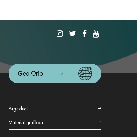
Geo-Orio
Argazkiak
Material grafikoa