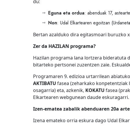
du:
Eguna eta ordua
: abenduak 17, asteart
Non
: Udal Elkartearen egoitzan (Urdanet
Bertan azalduko dira egitasmoari buruzko x
Zer da HAZILAN programa?
Hazilan programa lana lortzera bideratuta d
bitarteko pertsonei zuzentzen zaie. Eskual
Programaren 9. edizioa urtarrilean abiatuko 
AKTIBATU
fasea (zeharkako konpetentziak 
osagarria) eta, azkenik,
KOKATU
fasea (prak
Elkartearen webgunean daude eskuragarri.
Izen-ematea zabalik abenduaren 20a arte
Izena emateko orria eskura dago Udal Elkar