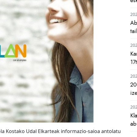
es
20
Ab
ta
20
Ka
17
20
20
iz
20
Kl
ab
rola Kostako Udal Elkarteak informazio-saioa antolatu