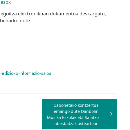
.aspx
, egoitza elektronikoan dokumentua deskargatu,
 beharko dute.
-edizioko-informazio-saioa
Gabonetako kontzertua
emango dute Danbolin
Musika Eskolak eta Salatxo
abesbatzak asteartean