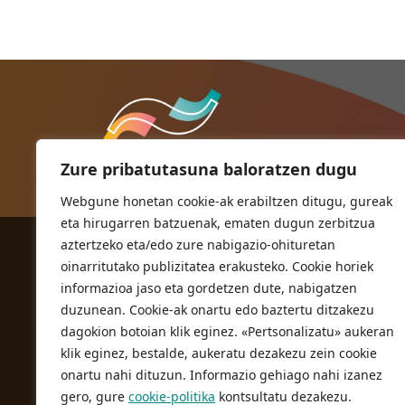
Zure pribatutasuna baloratzen dugu
Webgune honetan cookie-ak erabiltzen ditugu, gureak
eta hirugarren batzuenak, ematen dugun zerbitzua
aztertzeko eta/edo zure nabigazio-ohituretan
ORIOKO UDALA
oinarritutako publizitatea erakusteko. Cookie horiek
Herriko plaza,1
informazioa jaso eta gordetzen dute, nabigatzen
20810 Orio (Gipuzkoa)
duzunean. Cookie-ak onartu edo baztertu ditzakezu
T. 943 83 03 46
dagokion botoian klik eginez. «Pertsonalizatu» aukeran
klik eginez, bestalde, aukeratu dezakezu zein cookie
bulegoak@orio.eus
onartu nahi dituzun. Informazio gehiago nahi izanez
gero, gure
cookie-politika
kontsultatu dezakezu.