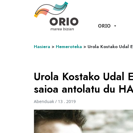
ORIO
Hasiera
>
Hemeroteka
>
Urola Kostako Udal E
Urola Kostako Udal E
saioa antolatu du H
Abenduak / 13 . 2019