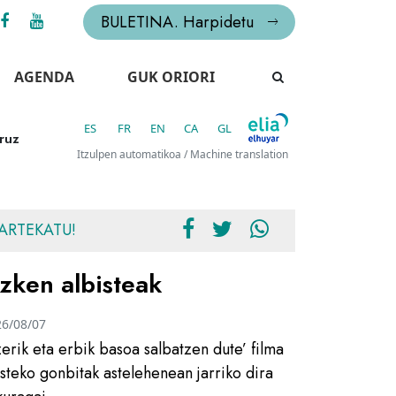
BULETINA. Harpidetu
AGENDA
GUK ORIORI
ES
FR
EN
CA
GL
ruz
Itzulpen automatikoa / Machine translation
ARTEKATU!
zken albisteak
26/08/07
zerik eta erbik basoa salbatzen dute’ filma
usteko gonbitak astelehenean jarriko dira