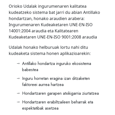
Orioko Udalak ingurumenaren kalitatea
kudeatzeko sistema bat jarri du abian Antillako
hondartzan, honako araudien arabera:
Ingurumenaren Kudeaketaren UNE-EN-ISO
14001:2004 araudia eta Kalitatearen
Kudeaketaren UNE-EN-ISO 9001:2008 araudia
Udalak honako helburuak lortu nahi ditu
kudeaketa sistema honen aplikazioarekin:
Antillako hondartza inguruko ekosistema
babestea
Inguru horretan eragina izan ditzaketen
faktoreei aurrea hartzea
Hondartzaren garapen atxikigarria ziurtatzea
Hondartzaren erabiltzaileen beharrak eta
espektatibak asetzea