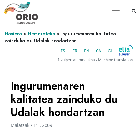
Hasiera
>
Hemeroteka
>
Ingurumenaren kalitatea
zainduko du Udalak hondartzan
ES
FR
EN
CA
GL
Itzulpen automatikoa / Machine translation
Ingurumenaren
kalitatea zainduko du
Udalak hondartzan
Maiatzak / 11 . 2009