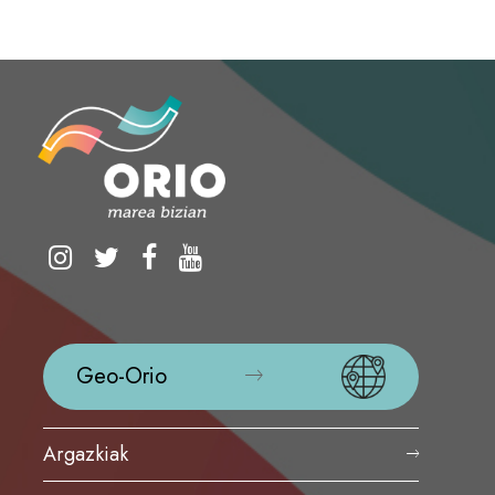
Geo-Orio
Argazkiak