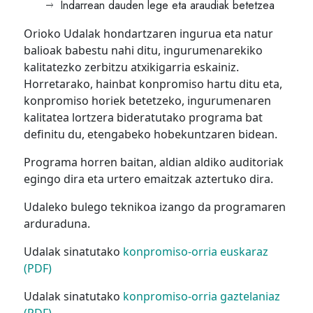
Indarrean dauden lege eta araudiak betetzea
Orioko Udalak hondartzaren ingurua eta natur
balioak babestu nahi ditu, ingurumenarekiko
kalitatezko zerbitzu atxikigarria eskainiz.
Horretarako, hainbat konpromiso hartu ditu eta,
konpromiso horiek betetzeko, ingurumenaren
kalitatea lortzera bideratutako programa bat
definitu du, etengabeko hobekuntzaren bidean.
Programa horren baitan, aldian aldiko auditoriak
egingo dira eta urtero emaitzak aztertuko dira.
Udaleko bulego teknikoa izango da programaren
arduraduna.
Udalak sinatutako
konpromiso-orria euskaraz
(PDF)
Udalak sinatutako
konpromiso-orria gaztelaniaz