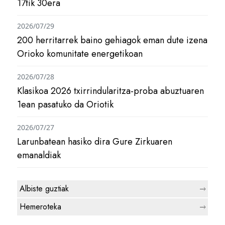
17tik 30era
2026/07/29
200 herritarrek baino gehiagok eman dute izena
Orioko komunitate energetikoan
2026/07/28
Klasikoa 2026 txirrindularitza-proba abuztuaren
1ean pasatuko da Oriotik
2026/07/27
Larunbatean hasiko dira Gure Zirkuaren
emanaldiak
Albiste guztiak
Hemeroteka