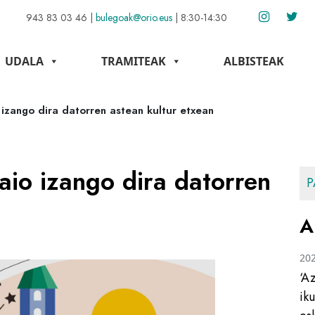
943 83 03 46
|
bulegoak@orio.eus
|
8:30-14:30
UDALA
TRAMITEAK
ALBISTEAK
o izango dira datorren astean kultur etxean
saio izango dira datorren
P
A
20
‘A
ik