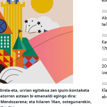
es
20
Ab
ta
20
Ka
17
20
20
iz
20
Kl
direla-eta, urrian egitekoa zen ipuin-kontaketa
datorren astean bi emanaldi egingo dira:
ab
 Mendozarena; eta hilaren 16an,
ostegunarekin,