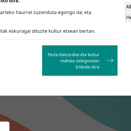
iko dira.
Al
 arteko haurrei zuzenduta egongo da; eta
He
tak eskuragai dituzte kultur etxean bertan.
Festa-batzordea eta kultur
mahaia ostegunean
bilduko dira