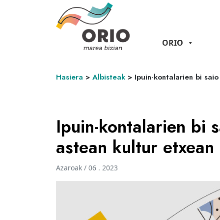
ORIO
Hasiera
>
Albisteak
>
Ipuin-kontalarien bi sai
Ipuin-kontalarien bi 
astean kultur etxean
Azaroak / 06 . 2023