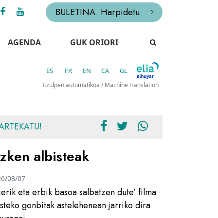
BULETINA. Harpidetu
AGENDA
GUK ORIORI
ES
FR
EN
CA
GL
Itzulpen automatikoa / Machine translation
ARTEKATU!
zken albisteak
26/08/07
zerik eta erbik basoa salbatzen dute’ filma
usteko gonbitak astelehenean jarriko dira