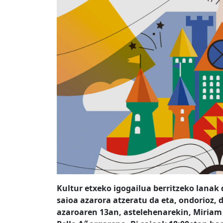
Kultur etxeko igogailua berritzeko lanak 
saioa azarora atzeratu da eta, ondorioz, 
azaroaren 13an, astelehenarekin, Miriam