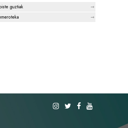
biste guztiak
meroteka