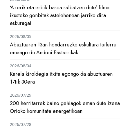
‘Azerik eta erbik basoa salbatzen dute’ filma
ikusteko gonbitak astelehenean jarriko dira
eskuragai
2026/08/05
Abuztuaren 13an hondarrezko eskultura tailerra
emango du Andoni Bastarrikak
2026/08/04
Karela kiroldegia itxita egongo da abuztuaren
17tik 30era
2026/07/29
200 herritarrek baino gehiagok eman dute izena
Orioko komunitate energetikoan
2026/07/28