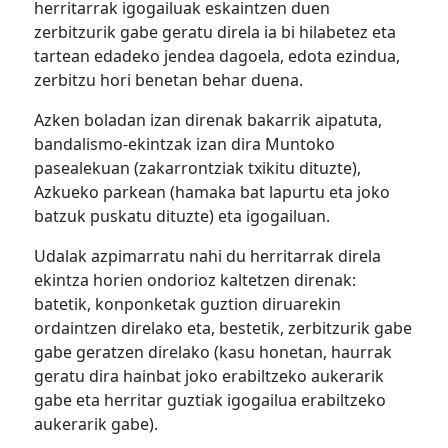
herritarrak igogailuak eskaintzen duen
zerbitzurik gabe geratu direla ia bi hilabetez eta
tartean edadeko jendea dagoela, edota ezindua,
zerbitzu hori benetan behar duena.
Azken boladan izan direnak bakarrik aipatuta,
bandalismo-ekintzak izan dira Muntoko
pasealekuan (zakarrontziak txikitu dituzte),
Azkueko parkean (hamaka bat lapurtu eta joko
batzuk puskatu dituzte) eta igogailuan.
Udalak azpimarratu nahi du herritarrak direla
ekintza horien ondorioz kaltetzen direnak:
batetik, konponketak guztion diruarekin
ordaintzen direlako eta, bestetik, zerbitzurik gabe
gabe geratzen direlako (kasu honetan, haurrak
geratu dira hainbat joko erabiltzeko aukerarik
gabe eta herritar guztiak igogailua erabiltzeko
aukerarik gabe).