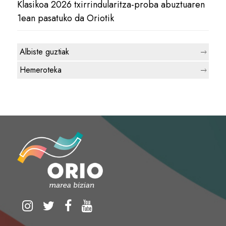
Klasikoa 2026 txirrindularitza-proba abuztuaren
1ean pasatuko da Oriotik
Albiste guztiak
Hemeroteka