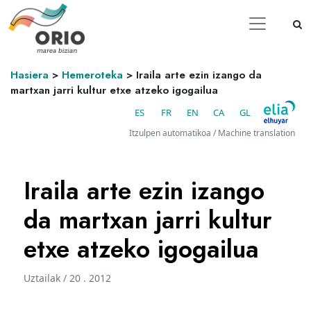
Hasiera
>
Hemeroteka
>
Iraila arte ezin izango da
martxan jarri kultur etxe atzeko igogailua
ES
FR
EN
CA
GL
Itzulpen automatikoa / Machine translation
Iraila arte ezin izango
da martxan jarri kultur
etxe atzeko igogailua
Uztailak / 20 . 2012