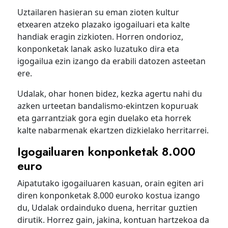
Uztailaren hasieran su eman zioten kultur
etxearen atzeko plazako igogailuari eta kalte
handiak eragin zizkioten. Horren ondorioz,
konponketak lanak asko luzatuko dira eta
igogailua ezin izango da erabili datozen asteetan
ere.
Udalak, ohar honen bidez, kezka agertu nahi du
azken urteetan bandalismo-ekintzen kopuruak
eta garrantziak gora egin duelako eta horrek
kalte nabarmenak ekartzen dizkielako herritarrei.
Igogailuaren konponketak 8.000
euro
Aipatutako igogailuaren kasuan, orain egiten ari
diren konponketak 8.000 euroko kostua izango
du, Udalak ordainduko duena, herritar guztien
dirutik. Horrez gain, jakina, kontuan hartzekoa da