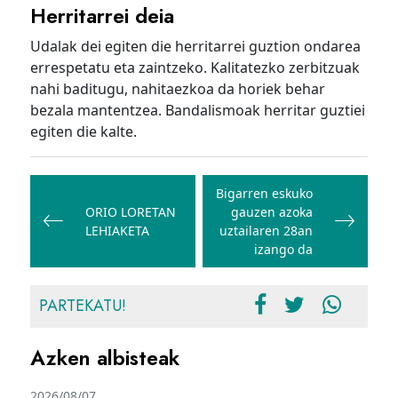
Herritarrei deia
Udalak dei egiten die herritarrei guztion ondarea
errespetatu eta zaintzeko. Kalitatezko zerbitzuak
nahi baditugu, nahitaezkoa da horiek behar
bezala mantentzea. Bandalismoak herritar guztiei
egiten die kalte.
Bidalketetan
zehar
Bigarren eskuko
ORIO LORETAN
gauzen azoka
nabigatu
LEHIAKETA
uztailaren 28an
izango da
PARTEKATU!
Azken albisteak
2026/08/07