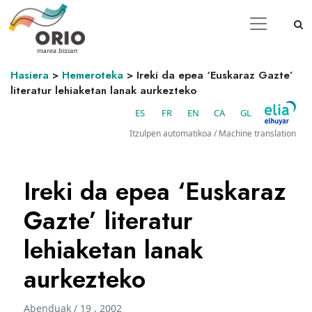
Hasiera
>
Hemeroteka
>
Ireki da epea ‘Euskaraz Gazte’
literatur lehiaketan lanak aurkezteko
ES
FR
EN
CA
GL
Itzulpen automatikoa / Machine translation
Ireki da epea ‘Euskaraz
Gazte’ literatur
lehiaketan lanak
aurkezteko
Abenduak / 19 . 2002