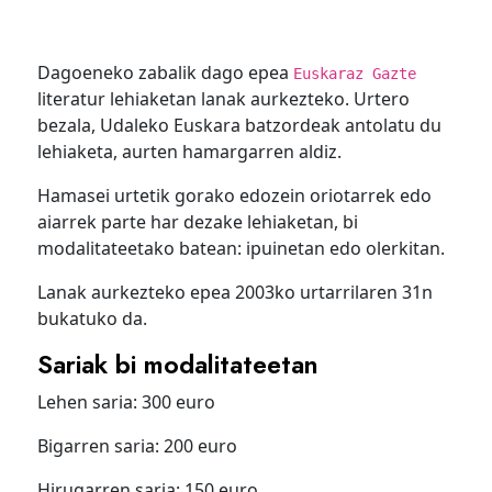
Dagoeneko zabalik dago epea
Euskaraz Gazte
literatur lehiaketan lanak aurkezteko. Urtero
bezala, Udaleko Euskara batzordeak antolatu du
lehiaketa, aurten hamargarren aldiz.
Hamasei urtetik gorako edozein oriotarrek edo
aiarrek parte har dezake lehiaketan, bi
modalitateetako batean: ipuinetan edo olerkitan.
Lanak aurkezteko epea 2003ko urtarrilaren 31n
bukatuko da.
Sariak bi modalitateetan
Lehen saria: 300 euro
Bigarren saria: 200 euro
Hirugarren saria: 150 euro