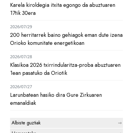
Karela kiroldegia itxita egongo da abuztuaren
17tik 30era
2026/07/29
200 herritarrek baino gehiagok eman dute izena
Orioko komunitate energetikoan
2026/07/28
Klasikoa 2026 txirrindularitza-proba abuztuaren
1ean pasatuko da Oriotik
2026/07/27
Larunbatean hasiko dira Gure Zirkuaren
emanaldiak
Albiste guztiak