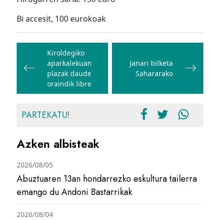
Bi accesit, 100 eurokoak
Bidalketetan
zehar
Kiroldegiko
aparkalekuan
Janari bilketa
nabigatu
plazak daude
Sahararako
oraindik libre
PARTEKATU!
Azken albisteak
2026/08/05
Abuztuaren 13an hondarrezko eskultura tailerra
emango du Andoni Bastarrikak
2026/08/04