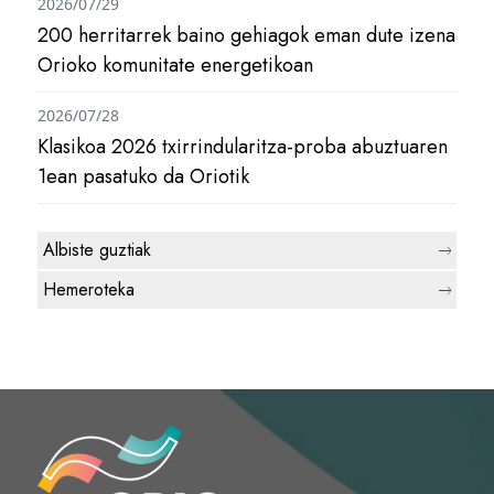
2026/07/29
200 herritarrek baino gehiagok eman dute izena
Orioko komunitate energetikoan
2026/07/28
Klasikoa 2026 txirrindularitza-proba abuztuaren
1ean pasatuko da Oriotik
Albiste guztiak
Hemeroteka