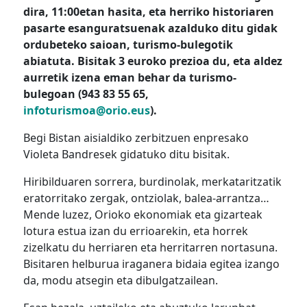
dira, 11:00etan hasita, eta herriko historiaren
pasarte esanguratsuenak azalduko ditu gidak
ordubeteko saioan, turismo-bulegotik
abiatuta. Bisitak 3 euroko prezioa du, eta aldez
aurretik izena eman behar da turismo-
bulegoan (943 83 55 65,
infoturismoa@orio.eus
).
Begi Bistan aisialdiko zerbitzuen enpresako
Violeta Bandresek gidatuko ditu bisitak.
Hiribilduaren sorrera, burdinolak, merkataritzatik
eratorritako zergak, ontziolak, balea-arrantza…
Mende luzez, Orioko ekonomiak eta gizarteak
lotura estua izan du errioarekin, eta horrek
zizelkatu du herriaren eta herritarren nortasuna.
Bisitaren helburua iraganera bidaia egitea izango
da, modu atsegin eta dibulgatzailean.