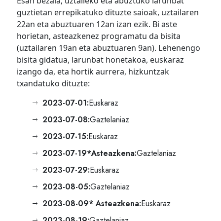
Esan bezala, uztaileko eta abuztuko larunbat
guztietan errepikatuko dituzte saioak, uztailaren
22an eta abuztuaren 12an izan ezik. Bi aste
horietan, asteazkenez programatu da bisita
(uztailaren 19an eta abuztuaren 9an). Lehenengo
bisita gidatua, larunbat honetakoa, euskaraz
izango da, eta hortik aurrera, hizkuntzak
txandatuko dituzte:
2023-07-01:
Euskaraz
2023-07-08:
Gaztelaniaz
2023-07-15:
Euskaraz
2023-07-19*
Asteazkena:
Gaztelaniaz
2023-07-29:
Euskaraz
2023-08-05:
Gaztelaniaz
2023-08-09* Asteazkena:
Euskaraz
2023-08-19:
Gaztelaniaz