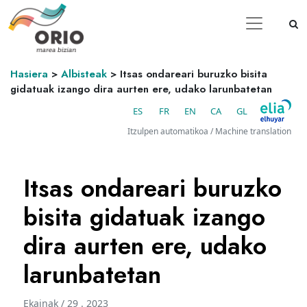
Hasiera
>
Albisteak
>
Itsas ondareari buruzko bisita
gidatuak izango dira aurten ere, udako larunbatetan
ES
FR
EN
CA
GL
Itzulpen automatikoa / Machine translation
Itsas ondareari buruzko
bisita gidatuak izango
dira aurten ere, udako
larunbatetan
Ekainak / 29 . 2023