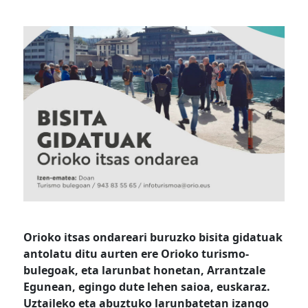
Orioko itsas ondareari buruzko bisita gidatuak
antolatu ditu aurten ere Orioko turismo-
bulegoak, eta larunbat honetan, Arrantzale
Egunean, egingo dute lehen saioa, euskaraz.
Uztaileko eta abuztuko larunbatetan izango