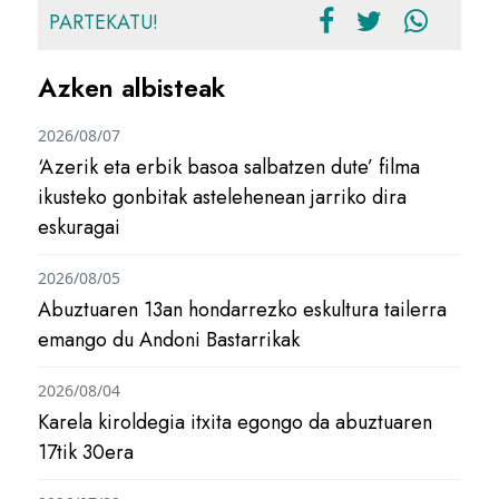
PARTEKATU!
Azken albisteak
2026/08/07
‘Azerik eta erbik basoa salbatzen dute’ filma
ikusteko gonbitak astelehenean jarriko dira
eskuragai
2026/08/05
Abuztuaren 13an hondarrezko eskultura tailerra
emango du Andoni Bastarrikak
2026/08/04
Karela kiroldegia itxita egongo da abuztuaren
17tik 30era