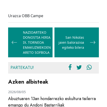
Urazca OBB Campe
Bidalketetan
zehar
NAZIOARTEKO
DONOSTIA HIRIA
San Nikolas
nabigatu
IX. TORNEOA
jaien balorazioa
EMAKUZMEKOEN
egiteko bilera
ARETO SOFBOLA
PARTEKATU!
Azken albisteak
2026/08/05
Abuztuaren 13an hondarrezko eskultura tailerra
emango du Andoni Bastarrikak