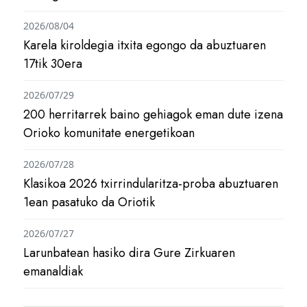
2026/08/04
Karela kiroldegia itxita egongo da abuztuaren
17tik 30era
2026/07/29
200 herritarrek baino gehiagok eman dute izena
Orioko komunitate energetikoan
2026/07/28
Klasikoa 2026 txirrindularitza-proba abuztuaren
1ean pasatuko da Oriotik
2026/07/27
Larunbatean hasiko dira Gure Zirkuaren
emanaldiak