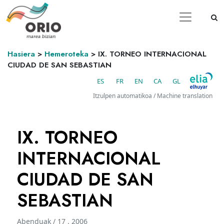
Hasiera
>
Hemeroteka
>
IX. TORNEO INTERNACIONAL
CIUDAD DE SAN SEBASTIAN
ES
FR
EN
CA
GL
Itzulpen automatikoa / Machine translation
IX. TORNEO
INTERNACIONAL
CIUDAD DE SAN
SEBASTIAN
Abenduak / 17 . 2006