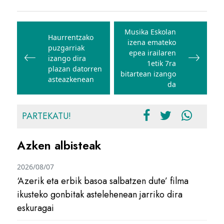
Bidalketetan
zehar
Musika Eskolan
Haurrentzako
izena emateko
nabigatu
puzgarriak
epea irailaren
izango dira
1etik 7ra
plazan datorren
bitartean izango
asteazkenean
da
PARTEKATU!
Azken albisteak
2026/08/07
‘Azerik eta erbik basoa salbatzen dute’ filma
ikusteko gonbitak astelehenean jarriko dira
eskuragai