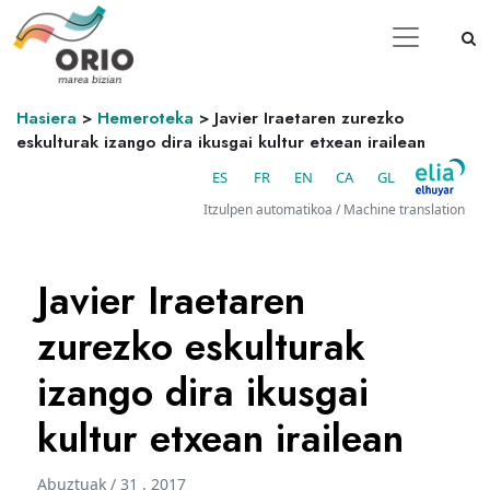
Hasiera
>
Hemeroteka
>
Javier Iraetaren zurezko
eskulturak izango dira ikusgai kultur etxean irailean
ES
FR
EN
CA
GL
Itzulpen automatikoa / Machine translation
Javier Iraetaren
zurezko eskulturak
izango dira ikusgai
kultur etxean irailean
Abuztuak / 31 . 2017