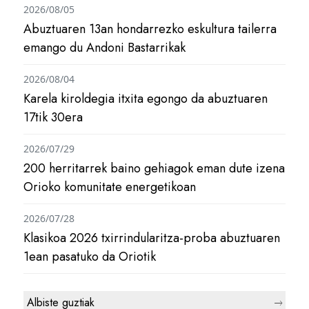
2026/08/05
Abuztuaren 13an hondarrezko eskultura tailerra
emango du Andoni Bastarrikak
2026/08/04
Karela kiroldegia itxita egongo da abuztuaren
17tik 30era
2026/07/29
200 herritarrek baino gehiagok eman dute izena
Orioko komunitate energetikoan
2026/07/28
Klasikoa 2026 txirrindularitza-proba abuztuaren
1ean pasatuko da Oriotik
Albiste guztiak