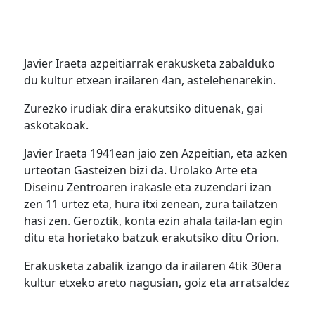
Javier Iraeta azpeitiarrak erakusketa zabalduko
du kultur etxean irailaren 4an, astelehenarekin.
Zurezko irudiak dira erakutsiko dituenak, gai
askotakoak.
Javier Iraeta 1941ean jaio zen Azpeitian, eta azken
urteotan Gasteizen bizi da. Urolako Arte eta
Diseinu Zentroaren irakasle eta zuzendari izan
zen 11 urtez eta, hura itxi zenean, zura tailatzen
hasi zen. Geroztik, konta ezin ahala taila-lan egin
ditu eta horietako batzuk erakutsiko ditu Orion.
Erakusketa zabalik izango da irailaren 4tik 30era
kultur etxeko areto nagusian, goiz eta arratsaldez