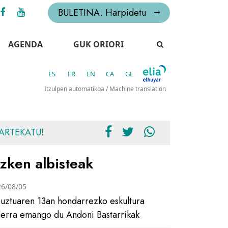
BULETINA. Harpidetu
AGENDA
GUK ORIORI
ES
FR
EN
CA
GL
Itzulpen automatikoa / Machine translation
ARTEKATU!
zken albisteak
26/08/05
uztuaren 13an hondarrezko eskultura
ilerra emango du Andoni Bastarrikak