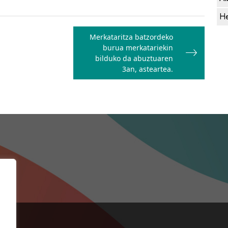
He
Merkataritza batzordeko
burua merkatariekin
bilduko da abuztuaren
3an, asteartea.