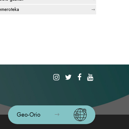
meroteka
Geo-Orio