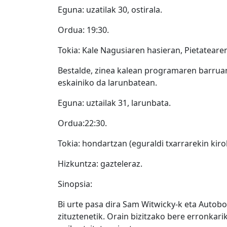
Eguna: uzatilak 30, ostirala.
Ordua: 19:30.
Tokia: Kale Nagusiaren hasieran, Pietateare
Bestalde, zinea kalean programaren barruan
eskainiko da larunbatean.
Eguna: uztailak 31, larunbata.
Ordua:22:30.
Tokia: hondartzan (eguraldi txarrarekin kiro
Hizkuntza: gazteleraz.
Sinopsia:
Bi urte pasa dira Sam Witwicky-k eta Autobo
zituztenetik. Orain bizitzako bere erronkari