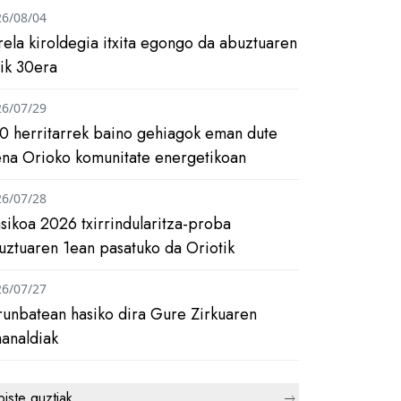
26/08/04
rela kiroldegia itxita egongo da abuztuaren
tik 30era
26/07/29
0 herritarrek baino gehiagok eman dute
ena Orioko komunitate energetikoan
26/07/28
asikoa 2026 txirrindularitza-proba
uztuaren 1ean pasatuko da Oriotik
26/07/27
runbatean hasiko dira Gure Zirkuaren
analdiak
biste guztiak