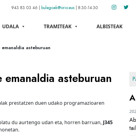
943 83 03 46
|
bulegoak@orio.eus
|
8:30-14:30
UDALA
TRAMITEAK
ALBISTEAK
e emanaldia asteburuan
ne emanaldia asteburuan
P
A
dalak prestatzen duen udako programazioaren
20
Ab
olatu du aurtengo udan eta, horren barruan,
J345
ta
 honetan.