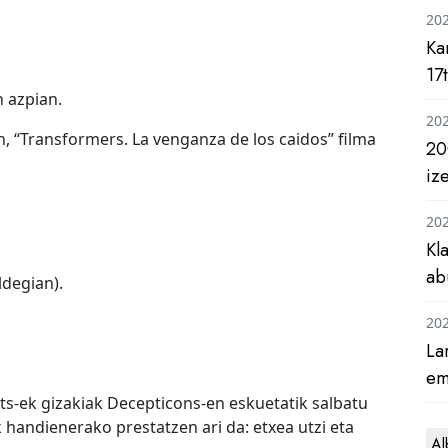
20
Ka
17
n azpian.
20
, “Transformers. La venganza de los caidos” filma
20
iz
20
Kl
ab
ldegian).
20
La
em
ts-ek gizakiak Decepticons-en eskuetatik salbatu
k handienerako prestatzen ari da: etxea utzi eta
Al