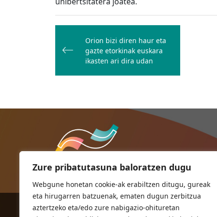
unibertsitatera joatea.
Bidalketetan
zehar
Orion bizi diren haur eta
gazte etorkinak euskara
nabigatu
ikasten ari dira udan
Zure pribatutasuna baloratzen dugu
Webgune honetan cookie-ak erabiltzen ditugu, gureak
eta hirugarren batzuenak, ematen dugun zerbitzua
aztertzeko eta/edo zure nabigazio-ohituretan
ORIOKO UDALA