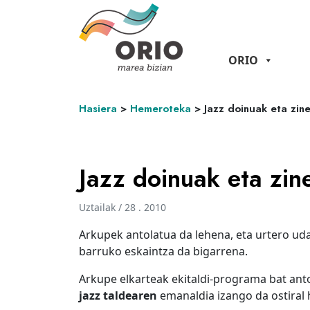
ORIO
Hasiera
>
Hemeroteka
>
Jazz doinuak eta zin
Jazz doinuak eta zi
Uztailak / 28 . 2010
Arkupek antolatua da lehena, eta urtero u
barruko eskaintza da bigarrena.
Arkupe elkarteak ekitaldi-programa bat ant
jazz taldearen
emanaldia izango da ostiral