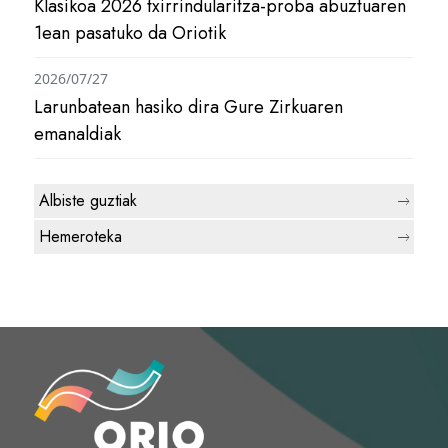
Klasikoa 2026 txirrindularitza-proba abuztuaren
1ean pasatuko da Oriotik
2026/07/27
Larunbatean hasiko dira Gure Zirkuaren
emanaldiak
Albiste guztiak
Hemeroteka