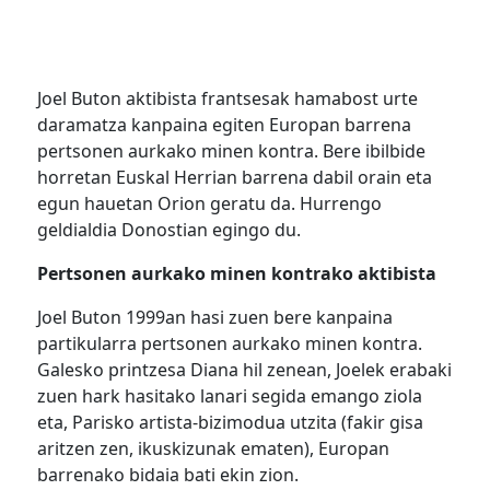
Joel Buton aktibista frantsesak hamabost urte
daramatza kanpaina egiten Europan barrena
pertsonen aurkako minen kontra. Bere ibilbide
horretan Euskal Herrian barrena dabil orain eta
egun hauetan Orion geratu da. Hurrengo
geldialdia Donostian egingo du.
Pertsonen aurkako minen kontrako aktibista
Joel Buton 1999an hasi zuen bere kanpaina
partikularra pertsonen aurkako minen kontra.
Galesko printzesa Diana hil zenean, Joelek erabaki
zuen hark hasitako lanari segida emango ziola
eta, Parisko artista-bizimodua utzita (fakir gisa
aritzen zen, ikuskizunak ematen), Europan
barrenako bidaia bati ekin zion.