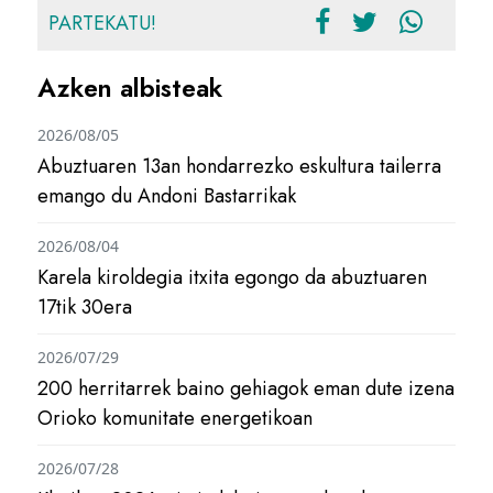
PARTEKATU!
Azken albisteak
2026/08/05
Abuztuaren 13an hondarrezko eskultura tailerra
emango du Andoni Bastarrikak
2026/08/04
Karela kiroldegia itxita egongo da abuztuaren
17tik 30era
2026/07/29
200 herritarrek baino gehiagok eman dute izena
Orioko komunitate energetikoan
2026/07/28