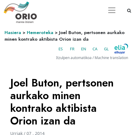
Hasiera
>
Hemeroteka
>
Joel Buton, pertsonen aurkako
minen kontrako aktibista Orion izan da
ES
FR
EN
CA
GL
Itzulpen automatikoa / Machine translation
Joel Buton, pertsonen
aurkako minen
kontrako aktibista
Orion izan da
Urriak / 07 . 2014