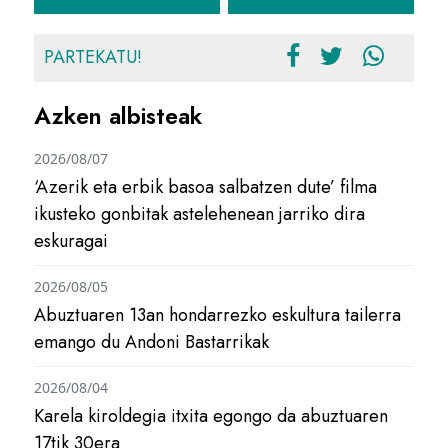
PARTEKATU!
Azken albisteak
2026/08/07
‘Azerik eta erbik basoa salbatzen dute’ filma
ikusteko gonbitak astelehenean jarriko dira
eskuragai
2026/08/05
Abuztuaren 13an hondarrezko eskultura tailerra
emango du Andoni Bastarrikak
2026/08/04
Karela kiroldegia itxita egongo da abuztuaren
17tik 30era