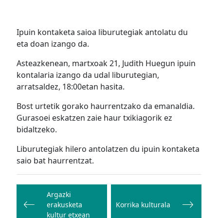
Ipuin kontaketa saioa liburutegiak antolatu du
eta doan izango da.
Asteazkenean, martxoak 21, Judith Huegun ipuin
kontalaria izango da udal liburutegian,
arratsaldez, 18:00etan hasita.
Bost urtetik gorako haurrentzako da emanaldia.
Gurasoei eskatzen zaie haur txikiagorik ez
bidaltzeko.
Liburutegiak hilero antolatzen du ipuin kontaketa
saio bat haurrentzat.
Bidalketetan
zehar
Argazki
erakusketa
Korrika kulturala
nabigatu
kultur etxean