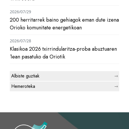
2026/07/29
200 herritarrek baino gehiagok eman dute izena
Orioko komunitate energetikoan
2026/07/28
Klasikoa 2026 txirrindularitza-proba abuztuaren
1ean pasatuko da Oriotik
Albiste guztiak
Hemeroteka