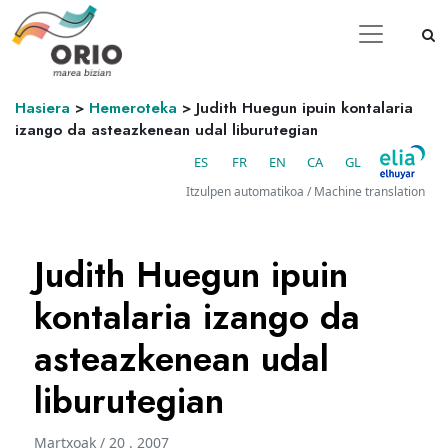
Hasiera
>
Hemeroteka
>
Judith Huegun ipuin kontalaria
izango da asteazkenean udal liburutegian
ES
FR
EN
CA
GL
Itzulpen automatikoa / Machine translation
Judith Huegun ipuin
kontalaria izango da
asteazkenean udal
liburutegian
Martxoak / 20 . 2007