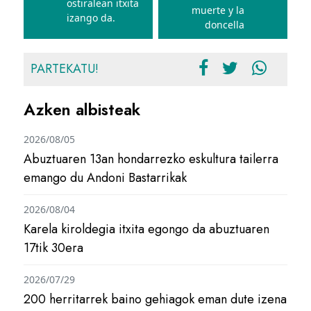
ostiralean itxita
muerte y la
izango da.
doncella
PARTEKATU!
Azken albisteak
2026/08/05
Abuztuaren 13an hondarrezko eskultura tailerra
emango du Andoni Bastarrikak
2026/08/04
Karela kiroldegia itxita egongo da abuztuaren
17tik 30era
2026/07/29
200 herritarrek baino gehiagok eman dute izena