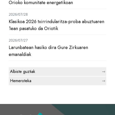
Orioko komunitate energetikoan
2026/07/28
Klasikoa 2026 txirrindularitza-proba abuztuaren
1ean pasatuko da Oriotik
2026/07/27
Larunbatean hasiko dira Gure Zirkuaren
emanaldiak
Albiste guztiak
Hemeroteka