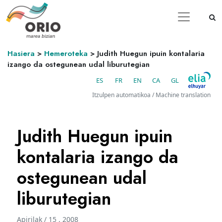
Hasiera
>
Hemeroteka
>
Judith Huegun ipuin kontalaria
izango da ostegunean udal liburutegian
ES
FR
EN
CA
GL
Itzulpen automatikoa / Machine translation
Judith Huegun ipuin
kontalaria izango da
ostegunean udal
liburutegian
Apirilak / 15 . 2008